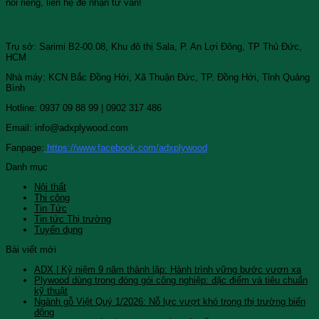
nói riêng, liên hệ để nhận tư vấn!
Thông tin liên hệ
Trụ sở: Sarimi B2-00.08, Khu đô thị Sala, P. An Lợi Đông, TP Thủ Đức,
HCM
Nhà máy: KCN Bắc Đồng Hới, Xã Thuận Đức, TP. Đồng Hới, Tỉnh Quảng
Bình
Hotline: 0937 09 88 99 | 0902 317 486
Email: info@adxplywood.com
Fanpage:
https://www.facebook.com/adxplywood
Danh mục
Nội thất
Thi công
Tin Tức
Tin tức Thị trường
Tuyển dụng
Bài viết mới
ADX | Kỷ niệm 9 năm thành lập: Hành trình vững bước vươn xa
Plywood dùng trong đóng gói công nghiệp: đặc điểm và tiêu chuẩn
kỹ thuật
Ngành gỗ Việt Quý 1/2026: Nỗ lực vượt khó trong thị trường biến
động