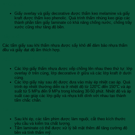
Nhúng keo
Giấy overlay và giấy decorative được thấm keo melamine và giấy
kraft được thấm keo phenolic. Quá trình thấm nhúng keo giúp các
thành phần tấm giấy laminate có khả năng chống nước, chống trầy
xước cũng như tăng độ bền.
Sấy khô
Các tấm giấy sau khi thấm nhựa được sấy khô để đảm bảo nhựa thấm
đều và giấy đạt độ ẩm thích hợp.
Xếp chồng và ép nhiệt
Các lớp giấy thấm nhựa được xếp chồng lên nhau theo thứ tự: lớp
overlay ở trên cùng, lớp decorative ở giữa và các lớp kraft ở dưới
cùng.
Các lớp giấy này sau đó được đưa vào máy ép nhiệt cao áp. Quá
trình ép nhiệt thường diễn ra ở nhiệt độ từ 120°C đến 150°C và áp
suất từ 5 MPa đến 9 MPa trong khoảng 30-50 phút. Nhiệt độ và áp
suất cao giúp các lớp giấy và nhựa kết dính với nhau tạo thành
tấm chắc chắn.
Cắt và hoàn thiện
Sau khi ép, các tấm phim được làm nguội, cắt theo kích thước
yêu cầu và kiểm tra chất lượng.
Tấm laminate có thể được xử lý bề mặt thêm để tăng cường độ
bền và tính thẩm mỹ.