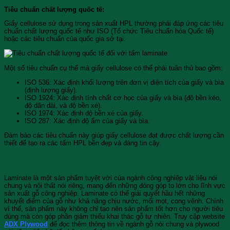
Tiêu chuẩn chất lượng quốc tế:
Giấy cellulose sử dụng trong sản xuất HPL thường phải đáp ứng các tiêu
chuẩn chất lượng quốc tế như ISO (Tổ chức Tiêu chuẩn hóa Quốc tế)
hoặc các tiêu chuẩn của quốc gia sở tại.
Một số tiêu chuẩn cụ thể mà giấy cellulose có thể phải tuân thủ bao gồm:
ISO 536: Xác định khối lượng trên đơn vị diện tích của giấy và bìa
(định lượng giấy).
ISO 1924: Xác định tính chất cơ học của giấy và bìa (độ bền kéo,
độ dãn dài, và độ bền xé).
ISO 1974: Xác định độ bền xé của giấy.
ISO 287: Xác định độ ẩm của giấy và bìa.
Đảm bảo các tiêu chuẩn này giúp giấy cellulose đạt được chất lượng cần
thiết để tạo ra các tấm HPL bền đẹp và đáng tin cậy.
Lời kết
Laminate là một sản phẩm tuyệt vời của ngành công nghiệp vật liệu nói
chung và nội thất nói riêng, mang đến những đóng góp to lớn cho lĩnh vực
sản xuất gỗ công nghiệp. Laminate có thể giải quyết hầu hết những
khuyết điểm của gỗ như khả năng chịu nước, mối mọt, cong vênh. Chính
vì thế, sản phẩm này không chỉ tạo nên sản phẩm tốt hơn cho người tiêu
dùng mà còn góp phần giảm thiểu khai thác gỗ tự nhiên. Truy cập website
ADX Plywood
để đọc thêm thông tin về ngành gỗ nói chung và plywood