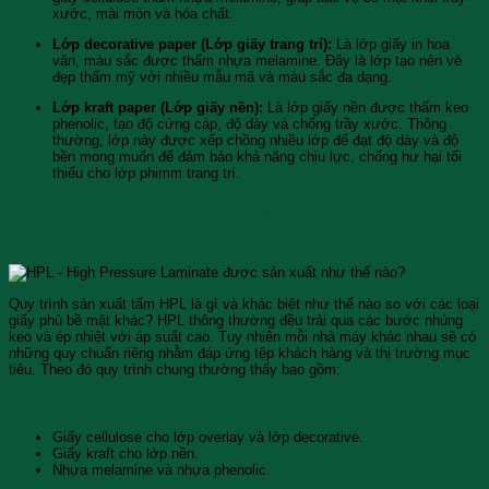
xước, mài mòn và hóa chất.
Lớp decorative paper (Lớp giấy trang trí):
Là lớp giấy in hoa
văn, màu sắc được thấm nhựa melamine. Đây là lớp tạo nên vẻ
đẹp thẩm mỹ với nhiều mẫu mã và màu sắc đa dạng.
Lớp kraft paper (Lớp giấy nền):
Là lớp giấy nền được thấm keo
phenolic, tạo độ cứng cáp, độ dày và chống trầy xước. Thông
thường, lớp này được xếp chồng nhiều lớp để đạt độ dày và độ
bền mong muốn để đảm bảo khả năng chịu lực, chống hư hại tối
thiểu cho lớp phimm trang trí.
HPL – High Pressure Laminate được sản xuất
như thế nào?
Quy trình sản xuất tấm HPL là gì và khác biệt như thế nào so với các loại
giấy phủ bề mặt khác? HPL thông thường đều trải qua các bước nhúng
keo và ép nhiệt với áp suất cao. Tuy nhiên mỗi nhà máy khác nhau sẽ có
những quy chuẩn riêng nhằm đáp ứng tệp khách hàng và thị trường mục
tiêu. Theo đó quy trình chung thường thấy bao gồm:
Chuẩn bị nguyên liệu
Giấy cellulose cho lớp overlay và lớp decorative.
Giấy kraft cho lớp nền.
Nhựa melamine và nhựa phenolic.