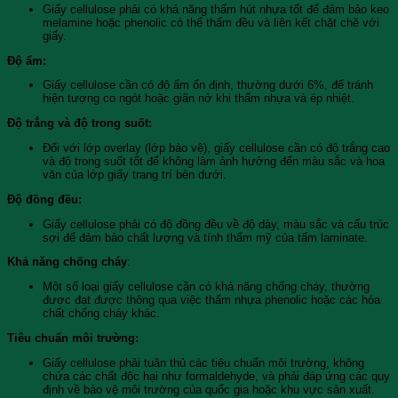
Giấy cellulose phải có khả năng thấm hút nhựa tốt để đảm bảo keo
melamine hoặc phenolic có thể thấm đều và liên kết chặt chẽ với
giấy.
Độ ẩm:
Giấy cellulose cần có độ ẩm ổn định, thường dưới 6%, để tránh
hiện tượng co ngót hoặc giãn nở khi thấm nhựa và ép nhiệt.
Độ trắng và độ trong suốt:
Đối với lớp overlay (lớp bảo vệ), giấy cellulose cần có độ trắng cao
và độ trong suốt tốt để không làm ảnh hưởng đến màu sắc và hoa
văn của lớp giấy trang trí bên dưới.
Độ đồng đều:
Giấy cellulose phải có độ đồng đều về độ dày, màu sắc và cấu trúc
sợi để đảm bảo chất lượng và tính thẩm mỹ của tấm laminate.
Khả năng chống cháy
:
Một số loại giấy cellulose cần có khả năng chống cháy, thường
được đạt được thông qua việc thấm nhựa phenolic hoặc các hóa
chất chống cháy khác.
Tiêu chuẩn môi trường:
Giấy cellulose phải tuân thủ các tiêu chuẩn môi trường, không
chứa các chất độc hại như formaldehyde, và phải đáp ứng các quy
định về bảo vệ môi trường của quốc gia hoặc khu vực sản xuất.