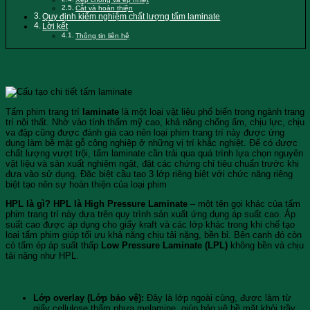
Cắt và hoàn thiện
Quy định kiểm nghiệm chất lượng tấm laminate
Lời kết
Thông tin liên hệ
Cấu tạo chi tiết tấm laminate
Tấm phim trang trí
laminate
là một loại vật liệu phổ biến trong ngành trang
trí nội thất. Nhờ vào tính thẩm mỹ cao, khả năng chống ẩm, chịu lực, chịu
va đập cũng được đánh giá cao nên loại phim trang trí này được ứng
dụng làm bề mặt gỗ công nghiệp ở những vị trí khắc nghiệt. Để có được
chất lượng vượt trội, tấm laminate cần trải qua quá trình lựa chọn nguyên
vật liệu và sản xuất nghiêm ngặt, đặt các chứng chỉ tiêu chuẩn trước khi
đưa vào sử dụng. Đặc biệt cầu tạo 3 lớp riêng biệt với chức năng riêng
biệt tạo nên sự hoàn thiện của loại phim
HPL là gì? HPL là High Pressure Laminate
– một tên gọi khác của tấm
phim trang trí này dựa trên quy trình sản xuất ứng dụng áp suất cao. Áp
suất cao được áp dụng cho giấy kraft và các lớp khác trong khi chế tạo
loại tấm phim giúp tối ưu khả năng chịu tải nặng, bền bỉ. Bên cạnh đó còn
có tấm ép áp suất thấp
Low Pressure Laminate (LPL)
không bền và chịu
tải nặng như HPL.
Cấu tạo tấm phim trang trí laminate
Lớp overlay (Lớp bảo vệ):
Đây là lớp ngoài cùng, được làm từ
giấy cellulose thấm nhựa melamine, giúp bảo vệ bề mặt khỏi trầy