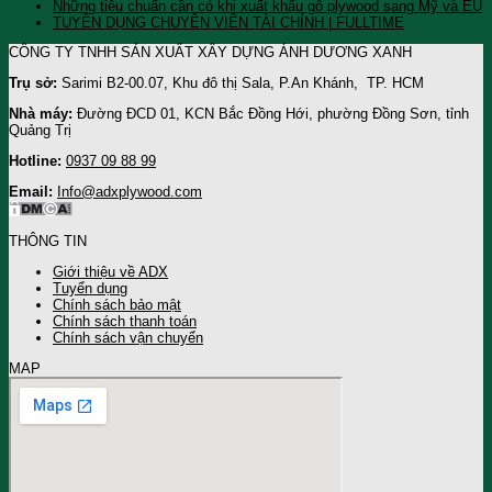
Những tiêu chuẩn cần có khi xuất khẩu gỗ plywood sang Mỹ và EU
TUYỂN DỤNG CHUYÊN VIÊN TÀI CHÍNH | FULLTIME
CÔNG TY TNHH SẢN XUẤT XÂY DỰNG ÁNH DƯƠNG XANH
Trụ sở:
Sarimi B2-00.07, Khu đô thị Sala, P.An Khánh, TP. HCM
Nhà máy:
Đường ĐCD 01, KCN Bắc Đồng Hới, phường Đồng Sơn, tỉnh
Quảng Trị
Hotline:
0937 09 88 99
Email:
Info@adxplywood.com
THÔNG TIN
Giới thiệu về ADX
Tuyển dụng
Chính sách bảo mật
Chính sách thanh toán
Chính sách vận chuyển
MAP