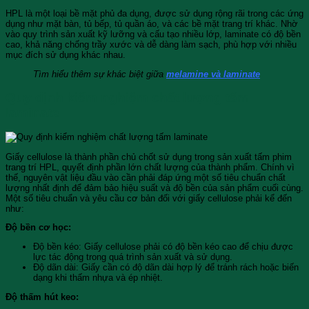
HPL là một loại bề mặt phủ đa dụng, được sử dụng rộng rãi trong các ứng
dụng như mặt bàn, tủ bếp, tủ quần áo, và các bề mặt trang trí khác. Nhờ
vào quy trình sản xuất kỹ lưỡng và cấu tạo nhiều lớp, laminate có độ bền
cao, khả năng chống trầy xước và dễ dàng làm sạch, phù hợp với nhiều
mục đích sử dụng khác nhau.
Tìm hiểu thêm sự khác biệt giữa
melamine và laminate
Quy định kiểm nghiệm chất lượng tấm
laminate
Giấy cellulose là thành phần chủ chốt sử dụng trong sản xuất tấm phim
trang trí HPL, quyết định phần lớn chất lượng của thành phẩm. Chính vì
thế, nguyên vật liệu đầu vào cần phải đáp ứng một số tiêu chuẩn chất
lượng nhất định để đảm bảo hiệu suất và độ bền của sản phẩm cuối cùng.
Một số tiêu chuẩn và yêu cầu cơ bản đối với giấy cellulose phải kể đến
như:
Độ bền cơ học:
Độ bền kéo: Giấy cellulose phải có độ bền kéo cao để chịu được
lực tác động trong quá trình sản xuất và sử dụng.
Độ dãn dài: Giấy cần có độ dãn dài hợp lý để tránh rách hoặc biến
dạng khi thấm nhựa và ép nhiệt.
Độ thấm hút keo: