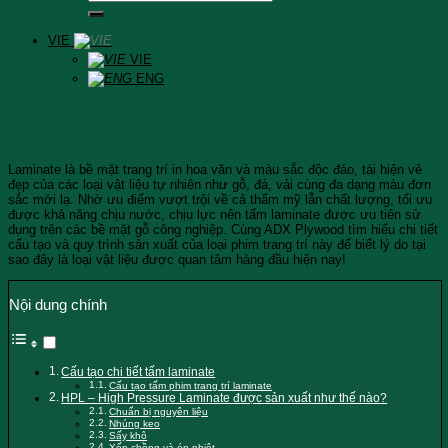
VIE
VIE
ENG
Laminate là bề mặt trang trí in hoa văn và màu sắc độc đáo, tái hiện vẻ
đẹp của các loại vật liệu tự nhiên như gỗ, đá, vải cùng đa dạng màu đơn
sắc mới lạ. Nhờ ưu điểm vượt trội về cả thẩm mỹ lẫn chất lượng, tối ưu
được khả năng chịu nước, chịu lực nên tấm laminate được ưu tiên sử
dụng trên các bề mặt gỗ công nghiệp. Cùng ADX Plywood tìm hiểu chi tiết
cấu tạo và quy trình sản xuất của loại phim trang trí này để biết lý do tại
sao đây là loại vật liệu được quan tâm hàng đầu hiện nay!
Nội dung chính
Cấu tạo chi tiết tấm laminate
Cấu tạo tấm phim trang trí laminate
HPL – High Pressure Laminate được sản xuất như thế nào?
Chuẩn bị nguyên liệu
Nhúng keo
Sấy khô
Xếp chồng và ép nhiệt