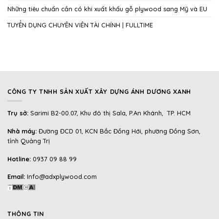
Những tiêu chuẩn cần có khi xuất khẩu gỗ plywood sang Mỹ và EU
TUYỂN DỤNG CHUYÊN VIÊN TÀI CHÍNH | FULLTIME
CÔNG TY TNHH SẢN XUẤT XÂY DỰNG ÁNH DƯƠNG XANH
Trụ sở:
Sarimi B2-00.07, Khu đô thị Sala, P.An Khánh, TP. HCM
Nhà máy:
Đường ĐCD 01, KCN Bắc Đồng Hới, phường Đồng Sơn,
tỉnh Quảng Trị
Hotline:
0937 09 88 99
Email:
Info@adxplywood.com
THÔNG TIN