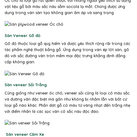
Óc chó là loại gỗ rất quen thuộc với những người yêu thích sử dụng
vật liệu gỗ bởi màu sắc nâu sẫm socola lạ mắt. Chúng được ứng
dụng trong ván sàn tạo không gian ấm áp và sang trọng.
Sàn Veneer Gõ đỏ
Gõ đỏ thuộc loại gỗ quý hiếm và được yêu thích rộng rãi trong các
tác phẩm nghệ thuật bằng gỗ. Ứng dụng trong ván ép lót sàn, gõ
đỏ với sắc đường vân tròn mềm mại đặc trưng khẳng định đẳng
cấp không gian.
Sàn veneer Sồi Trắng
Cũng giống như veneer óc chó, veneer sồi cũng là loại có màu sắc
và đường vân đặc biệt mà gần như không bị nhầm lẫn với bất cứ
loại gỗ nào khác. Phần dát gỗ có màu từ vàng nhạt đến trắng nhẹ
với điểm nhấn là các sọc vân có sắc nâu độc đáo.
Sàn veneer Căm Xe