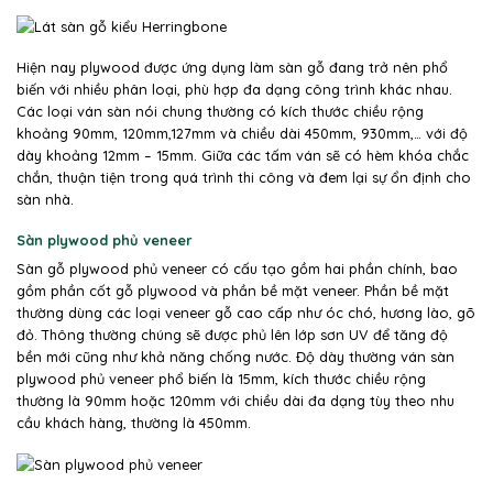
Hiện nay plywood được ứng dụng làm sàn gỗ đang trở nên phổ
biến với nhiều phân loại, phù hợp đa dạng công trình khác nhau.
Các loại ván sàn nói chung thường có kích thước chiều rộng
khoảng 90mm, 120mm,127mm và chiều dài 450mm, 930mm,… với độ
dày khoảng 12mm – 15mm. Giữa các tấm ván sẽ có hèm khóa chắc
chắn, thuận tiện trong quá trình thi công và đem lại sự ổn định cho
sàn nhà.
Sàn plywood phủ veneer
Sàn gỗ plywood phủ veneer có cấu tạo gồm hai phần chính, bao
gồm phần cốt gỗ plywood và phần bề mặt veneer. Phần bề mặt
thường dùng các loại veneer gỗ cao cấp như óc chó, hương lào, gõ
đỏ. Thông thường chúng sẽ được phủ lên lớp sơn UV để tăng độ
bền mới cũng như khả năng chống nước. Độ dày thường ván sàn
plywood phủ veneer phổ biến là 15mm, kích thước chiều rộng
thường là 90mm hoặc 120mm với chiều dài đa dạng tùy theo nhu
cầu khách hàng, thường là 450mm.