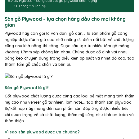
ADX Plywood – cung cấp cốt gỗ plywood chất lượng
Thông tin liên hệ
Sàn gỗ Plywood – lựa chọn hàng đầu cho mọi không
gian
Plywood hay còn gọi là ván dán, gỗ dán,… là sản phẩm gỗ công
nghiệp được đánh giá cao nhờ những ưu điểm nổi bật về chất lượng
cũng như khả năng thi công. Được cấu tạo từ nhiều tấm gỗ mỏng
khoảng 1.7mm xếp chồng lên nhau. Chúng được cố định với nhau
bằng keo chuyên dụng trong điều kiện áp suất và nhiệt độ cao, tạo
thành tấm gỗ chắc chắn và bền bỉ.
Sàn gỗ Plywood là gì?
Cốt plywood chất lượng được cùng các loại bề mặt mang tính thẩm
mỹ cao như veneer gỗ tự nhiên, laminate,… tạo thành sàn plywood.
Sự kết hợp này mang đến sản phẩm sàn đáp ứng được nhiều tiêu
chí quan trọng về cả chất lượng, thẩm mỹ cũng như tính an toàn và
thân thiện.
Vì sao sàn plywood được ưa chuộng?