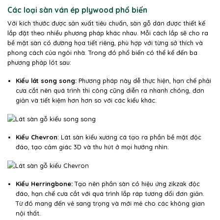
Các loại sàn ván ép plywood phổ biến
Với kích thước được sản xuất tiêu chuẩn, sàn gỗ dán được thiết kế
lắp đặt theo nhiều phương pháp khác nhau. Mỗi cách lắp sẽ cho ra
bề mặt sàn có đường họa tiết riêng, phù hợp với từng sở thích và
phong cách của ngôi nhà. Trong đó phổ biến có thể kể đến ba
phương pháp lót sau:
Kiểu lát song song:
Phương pháp này dễ thực hiện, hạn chế phải
cưa cắt nên quá trình thi công cũng diễn ra nhanh chóng, đơn
giản và tiết kiệm hơn hơn so với các kiểu khác.
Kiểu Chevron
: Lát sàn kiểu xương cá tạo ra phần bề mặt độc
đáo, tạo cảm giác 3D và thu hút ở mọi hướng nhìn.
Kiểu Herringbone:
Tạo nên phần sàn có hiệu ứng zikzak độc
đáo, hạn chế cưa cắt với quá trình lắp ráp tương đối đơn giản.
Từ đó mang đến vẻ sang trọng và mới mẻ cho các không gian
nội thất.