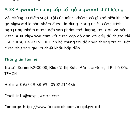
ADX Plywood – cung cấp cốt gỗ plywood chất lượng
Với những ưu điểm vượt trội của mình, không có gì khó hiểu khi sàn
gỗ plywood là sản phẩm được tin dùng trong nhiều công trình
ngày nay. Nhằm mang đến sản phẩm chất lượng, an toàn và bền
vững,
ADX Plywood
cam kết cung cấp gỗ dán với đầy đủ chứng chỉ
FSC 100%, CARB P2, E0. Liên hệ chúng tôi để nhận thông tin chi tiết
cũng như báo giá và chiết khấu hấp dẫn!
Thông tin liên hệ
Trụ sở: Sarimi B2-00.08, Khu đô thị Sala, P.An Lợi Đông, TP Thủ Đức,
TPHCM
Hotline: 0937 09 88 99 | 0902 317 486
Email: Info@adxplywood.com
Fanpage:
https://www.facebook.com/adxplywood