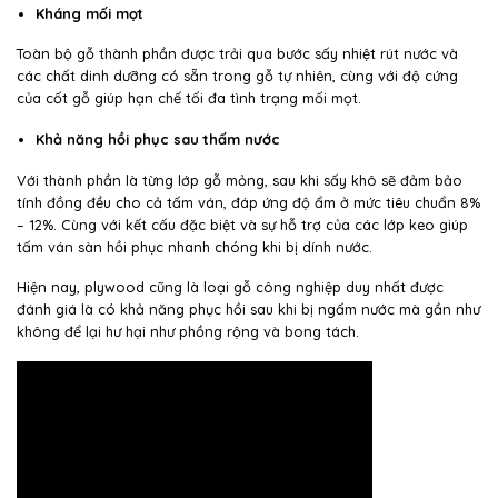
Kháng mối mọt
Toàn bộ gỗ thành phần được trải qua bước sấy nhiệt rút nước và
các chất dinh dưỡng có sẵn trong gỗ tự nhiên, cùng với độ cứng
của cốt gỗ giúp hạn chế tối đa tình trạng mối mọt.
Khả năng hồi phục sau thấm nước
Với thành phần là từng lớp gỗ mỏng, sau khi sấy khô sẽ đảm bảo
tính đồng đều cho cả tấm ván, đáp ứng độ ẩm ở mức tiêu chuẩn 8%
– 12%. Cùng với kết cấu đặc biệt và sự hỗ trợ của các lớp keo giúp
tấm ván sàn hồi phục nhanh chóng khi bị dính nước.
Hiện nay, plywood cũng là loại gỗ công nghiệp duy nhất được
đánh giá là có khả năng phục hồi sau khi bị ngấm nước mà gần như
không để lại hư hại như phồng rộng và bong tách.