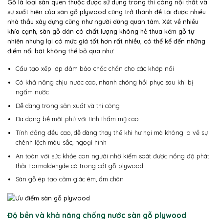
Gỗ là loại sàn quen thuộc được sử dụng trong thi công nội thất và
sự xuất hiện của sàn gỗ plywood cũng trở thành đề tài được nhiều
nhà thầu xây dựng cũng như người dùng quan tâm. Xét về nhiều
khía cạnh, sàn gỗ dán có chất lượng không hề thua kém gỗ tự
nhiên nhưng lại có mức giá tốt hơn rất nhiều, có thể kể đến những
điểm nổi bật không thể bỏ qua như:
Cấu tạo xếp lớp đảm bảo chắc chắn cho các khớp nối
Có khả năng chịu nước cao, nhanh chóng hồi phục sau khi bị
ngấm nước
Dễ dàng trong sản xuất và thi công
Đa dạng bề mặt phủ với tính thẩm mỹ cao
Tính đồng đều cao, dễ dàng thay thế khi hư hại mà không lo về sự
chênh lệch màu sắc, ngoại hình
An toàn với sức khỏe con người nhờ kiểm soát được nồng độ phát
thải Formaldehyde có trong cốt gỗ plywood
Sàn gỗ ép tạo cảm giác êm, ấm chân
Độ bền và khả năng chống nước sàn gỗ plywood