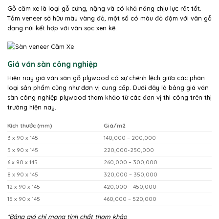
Gỗ căm xe là loại gỗ cứng, nặng và có khả năng chịu lực rất tốt.
Tầm veneer sở hữu màu vàng đỏ, một số có màu đỏ đậm với vân gỗ
dạng núi kết hợp với vân sọc xen kẽ.
Giá ván sàn công nghiệp
Hiện nay giá ván sàn gỗ plywood có sự chênh lệch giữa các phân
loại sản phẩm cũng như đơn vị cung cấp. Dưới đây là bảng giá ván
sàn công nghiệp plywood tham khảo từ các đơn vị thi công trên thị
trường hiện nay.
Kích thước (mm)
Giá/m2
3 x 90 x 145
140,000 – 200,000
5 x 90 x 145
220,000-250,000
6 x 90 x 145
260,000 – 300,000
8 x 90 x 145
320,000 – 350,000
12 x 90 x 145
420,000 – 450,000
15 x 90 x 145
460,000 – 520,000
*Bảng giá chỉ mang tính chất tham khảo