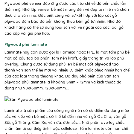
Plywood phủ veneer đáp ứng được các tiêu chí về độ bền chắc lẫn
thẩm mỹ. Nhờ lớp veneer bề mặt mang đến vẻ đẹp tự nhiên và chân
thực cho sàn nhà. Đặc biệt cùng với sự kết hợp với lớp cốt gỗ
plywood đảm bảo độ bền không thua kém gỗ tự nhiên. Nhờ đó
khách hàng có thể sử dụng loại sàn với vẻ ngoài của các loại gỗ
cao cấp với giá phù hợp.
Plywood phủ laminate
Laminate hay còn được gọi là Formica hoặc HPL, là một tấm phủ bề
mặt có cấu tạo ba phần: tấm nền kraft, giấy trang trí và lớp phủ
overlay. Chúng được sử dụng phủ lên bề mặt cốt
plywood
tạo
thành ván sàn thế hệ mới với nhiều ưu điểm khắc phục nhiều hạn chế
của các loại thông thường khác. Độ dày phổ biến của ván sàn
plywood phủ laminate là khoảng 8mm – 12mm và kích thước đa
dạng như 90x450mm, 120x450mm,…
Laminate là sản phẩm của công nghệ nên có ưu điểm đa dạng màu
sắc và kiểu vân bề mặt, có thể kể đến như vân gỗ Óc Chó, vân gỗ
Sồi, gỗ Thông, Căm Xe, vân đá, đơn sắc,… Nhờ phần overlay chắc
chắn làm từ sợi thủy tinh hoặc cellulose , tấm laminate còn hạn chế