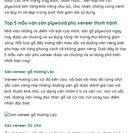
được các tình trạng trầy xước, thấm nước,… Kết hợp với cốt
plywood làm tăng khả năng chịu lực, chịu nhiệt, chống cong vênh
và duy trì vẻ đẹp trong suốt thời gian dài sử dụng.
Top 5 mẫu ván sàn plywood phủ veneer thịnh hành
Nhờ vào những ưu điểm nổi bật của mình, sàn gỗ plywood ngày
nay được ưa chuộng và sử dụng rộng rãi trong mọi không gian
sống. Mỗi loại gỗ đều mang đến màu sắc và đường vân riêng biệt
phù hợp với từng phong cách và không gian riêng. Dưới đây là top
5 mẫu ván sàn phủ veneer được ưa chuộng và sử dụng phổ biến
nhất hiện nay!
Sàn veneer gỗ Hương Lào
Veneer Hương Lào có độ bền cao, nổi bật với màu đỏ cùng chút
sắc cam vàng nhẹ nhàng. Đường vân gỗ được đánh giá cao với
kích thước khá nhỏ, có dạng vân chấm li ti và vân núi mịn và sắc
nét, đường vân chạy dọc thân gỗ và có các nút xoáy tạo điểm
nhấn đặc biệt.
Sàn veneer Óc chó