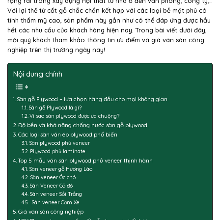
rộng rãi trong xây dựng nội thất từ nhà ở đến văn phòng, công ty,…
Với lợi thế từ cốt gỗ chắc chắn kết hợp với các loại bề mặt phủ có
tính thẩm mỹ cao, sản phẩm này gần như có thể đáp ứng được hầu
hết các nhu cầu của khách hàng hiện nay. Trong bài viết dưới đây,
mời quý khách tham khảo thông tin ưu điểm và giá ván sàn công
nghiệp trên thị trường ngày nay!
Nội dung chính
Sàn gỗ Plywood – lựa chọn hàng đầu cho mọi không gian
Sàn gỗ Plywood là gì?
Vì sao sàn plywood được ưa chuộng?
Độ bền và khả năng chống nước sàn gỗ plywood
Các loại sàn ván ép plywood phổ biến
Sàn plywood phủ veneer
Plywood phủ laminate
Top 5 mẫu ván sàn plywood phủ veneer thịnh hành
Sàn veneer gỗ Hương Lào
Sàn veneer Óc chó
Sàn Veneer Gõ đỏ
Sàn veneer Sồi Trắng
Sàn veneer Căm Xe
Giá ván sàn công nghiệp