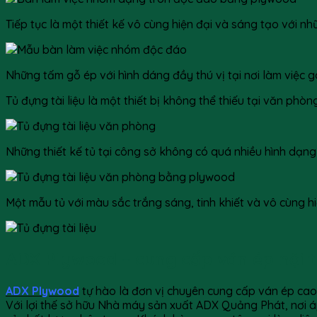
Tiếp tục là một thiết kế vô cùng hiện đại và sáng tạo với
Những tấm gỗ ép với hình dáng đầy thú vị tại nơi làm việc g
Tủ đựng tài liệu là một thiết bị không thể thiếu tại văn phòn
Những thiết kế tủ tại công sở không có quá nhiều hình dạng
Một mẫu tủ với màu sắc trắng sáng, tinh khiết và vô cùng hi
ADX Plywood – cung cấp ván ép nội 
ADX Plywood
tự hào là đơn vị chuyên cung cấp ván ép ca
Với lợi thế sở hữu Nhà máy sản xuất ADX Quảng Phát, nơi 