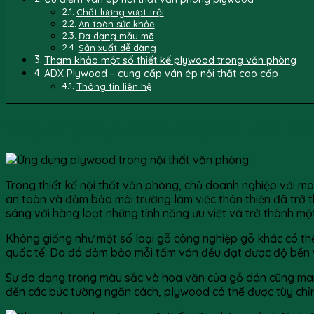
Chất lượng vượt trội
An toàn sức khỏe
Đa dạng mẫu mã
Sản xuất dễ dàng
Tham khảo một số thiết kế plywood trong văn phòng
ADX Plywood – cung cấp ván ép nội thất cao cấp
Thông tin liên hệ
Ứng dụng plywood trong nội thất vă
Trong thiết kế nội thất văn phòng, chủ doanh nghiệp với mo
an toàn và đảm bảo môi trường làm việc thân thiện đã trở t
sáng với hàng loạt những tính năng ưu việt và trở thành mộ
Không giống như một số loại gỗ công nghiệp gỗ khác có th
quốc tế. Do đó đảm bảo mỗi tấm ván đều đạt được độ bền 
Sự đa dạng trong màu sắc và hoa văn của gỗ dán cũng mang đ
đến các bức tường ngăn cách, plywood có thể được tùy chỉn