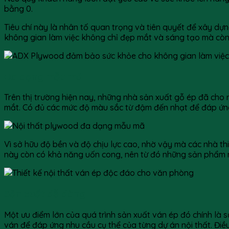
bằng 0.
Tiêu chí này là nhân tố quan trọng và tiên quyết để xây dự
không gian làm việc không chỉ đẹp mắt và sáng tạo mà còn
Đa dạng mẫu mã
Trên thị trường hiện nay, những nhà sản xuất gỗ ép đã cho 
mắt. Có đủ các mức độ màu sắc từ đậm đến nhạt để đáp ứng
Vì sở hữu độ bền và độ chịu lực cao, nhờ vậy mà các nhà th
này còn có khả năng uốn cong, nên từ đó những sản phẩm n
Sản xuất dễ dàng
Một ưu điểm lớn của quá trình sản xuất ván ép đó chính là s
ván để đáp ứng nhu cầu cụ thể của từng dự án nội thất. Đi