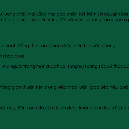
 lượng chất thải cũng như góp phần tiết kiệm tài nguyên bởi g
 một cách tiếp cận bền vững đối với việc sử dụng tài nguyên 
trong văn phòng
h hoạt, đồng thời tối ưu hóa được diện tích văn phòng.
ữa mọi người trong một cuộc họp, tăng sự tương tác để thúc 
ng gian thuận tiện trong việc thảo luận, giao tiếp hiệu quả
iệc này. Bên cạnh đó còn tối ưu được không gian lưu trữ cho 