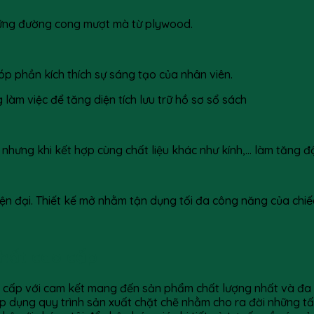
 những đường cong mượt mà từ plywood.
óp phần kích thích sự sáng tạo của nhân viên.
g làm việc để tăng diện tích lưu trữ hồ sơ sổ sách
 nhưng khi kết hợp cùng chất liệu khác như kính,… làm tăng 
ện đại. Thiết kế mở nhằm tận dụng tối đa công năng của chiếc
thất cao cấp
o cấp với cam kết mang đến sản phẩm chất lượng nhất và đ
áp dụng quy trình sản xuất chặt chẽ nhằm cho ra đời những 