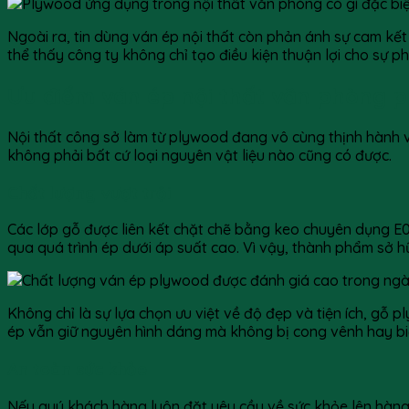
Ngoài ra, tin dùng ván ép nội thất còn phản ánh sự cam kết 
thể thấy công ty không chỉ tạo điều kiện thuận lợi cho sự p
Ưu điểm ván ép nội thất văn phòng 
Nội thất công sở làm từ plywood đang vô cùng thịnh hành v
không phải bất cứ loại nguyên vật liệu nào cũng có được.
Chất lượng vượt trội
Các lớp gỗ được liên kết chặt chẽ bằng keo chuyên dụng E0
qua quá trình ép dưới áp suất cao. Vì vậy, thành phẩm sở hữ
Không chỉ là sự lựa chọn ưu việt về độ đẹp và tiện ích, gỗ 
ép vẫn giữ nguyên hình dáng mà không bị cong vênh hay biến
An toàn sức khỏe
Nếu quý khách hàng luôn đặt yêu cầu về sức khỏe lên hàng 