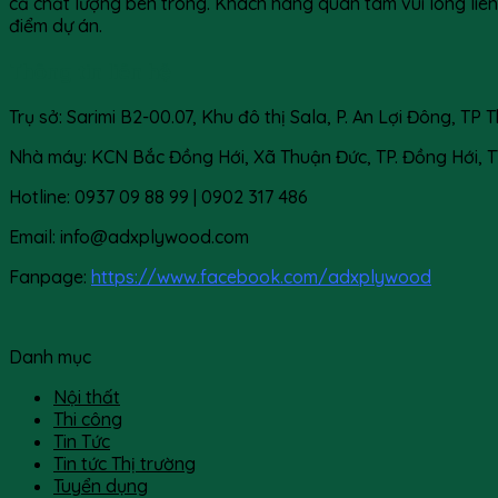
cả chất lượng bên trong. Khách hàng quan tâm vui lòng liên
điểm dự án.
Thông tin liên hệ
Trụ sở: Sarimi B2-00.07, Khu đô thị Sala, P. An Lợi Đông, TP
Nhà máy: KCN Bắc Đồng Hới, Xã Thuận Đức, TP. Đồng Hới, 
Hotline: 0937 09 88 99 | 0902 317 486
Email: info@adxplywood.com
Fanpage:
https://www.facebook.com/adxplywood
Danh mục
Nội thất
Thi công
Tin Tức
Tin tức Thị trường
Tuyển dụng