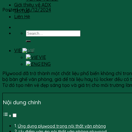
Giới thiệu về ADX
Posted on
16/12/2024
Tin Tức
Liên Hệ
VIE
VIE
ENG
Plywood đã trở thành một chất liệu phổ biến không chỉ tron
bộ bàn ghế văn phòng, giá để tài liệu hay tủ locker đều có 
Từ đó tạo nên vẻ đẹp sáng tạo và giá trị cho môi trường l
Nội dung chính
Ứng dụng plywood trong nội thất văn phòng
Ưu điểm ván ép nội thất văn phòng plywood