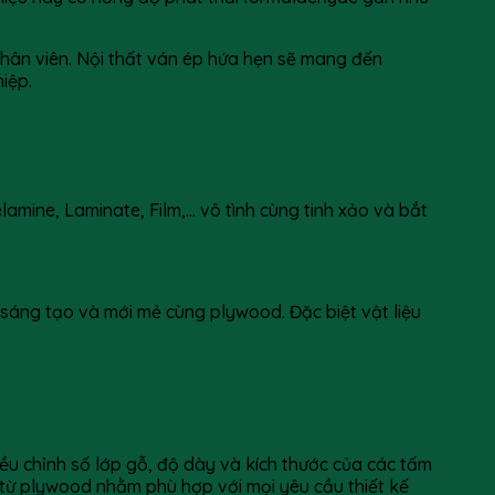
nhân viên. Nội thất ván ép hứa hẹn sẽ mang đến
iệp.
amine, Laminate, Film,… vô tình cùng tinh xảo và bắt
 sáng tạo và mới mẻ cùng plywood. Đặc biệt vật liệu
iều chỉnh số lớp gỗ, độ dày và kích thước của các tấm
 từ plywood nhằm phù hợp với mọi yêu cầu thiết kế