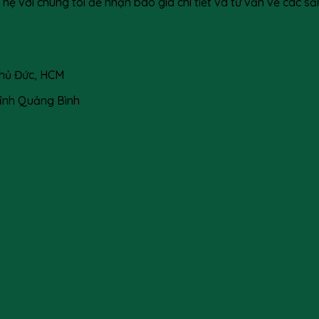
 hệ với chúng tôi để nhận báo giá chi tiết và tư vấn về các
 Thủ Đức, HCM
Tỉnh Quảng Bình