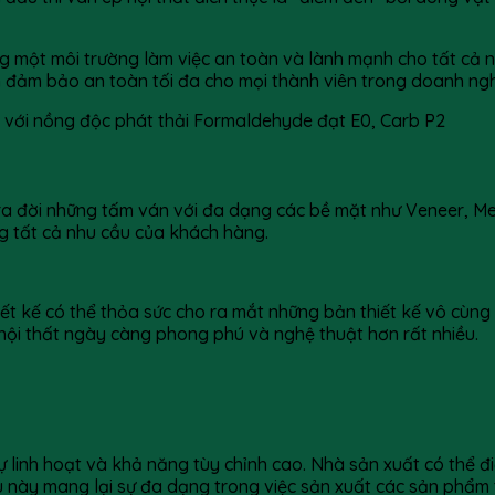
ng một môi trường làm việc an toàn và lành mạnh cho tất cả 
 đảm bảo an toàn tối đa cho mọi thành viên trong doanh ngh
ra đời những tấm ván với đa dạng các bề mặt như Veneer, Mel
 tất cả nhu cầu của khách hàng.
iết kế có thể thỏa sức cho ra mắt những bản thiết kế vô cùng
ội thất ngày càng phong phú và nghệ thuật hơn rất nhiều.
ự linh hoạt và khả năng tùy chỉnh cao. Nhà sản xuất có thể đ
ều này mang lại sự đa dạng trong việc sản xuất các sản phẩm