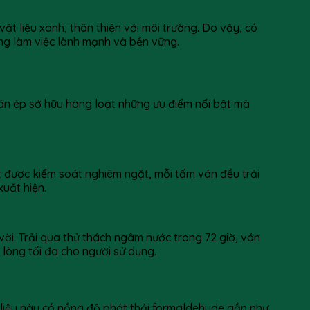
ật liệu xanh, thân thiện với môi trường. Do vậy, có
ờng làm việc lành mạnh và bền vững.
án ép sở hữu hàng loạt những ưu điểm nổi bật mà
 được kiểm soát nghiêm ngặt, mỗi tấm ván đều trải
xuất hiện.
vời. Trải qua thử thách ngâm nước trong 72 giờ, ván
lòng tối đa cho người sử dụng.
t liệu này có nồng độ phát thải formaldehyde gần như