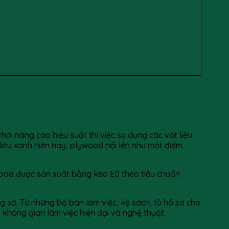
i nâng cao hiệu suất thì việc sử dụng các vật liệu
liệu xanh hiện nay, plywood nổi lên như một điểm
wood được sản xuất bằng keo E0 theo tiêu chuẩn
 sở. Từ những bộ bàn làm việc, kệ sách, tủ hồ sơ cho
không gian làm việc hiện đại và nghệ thuật.