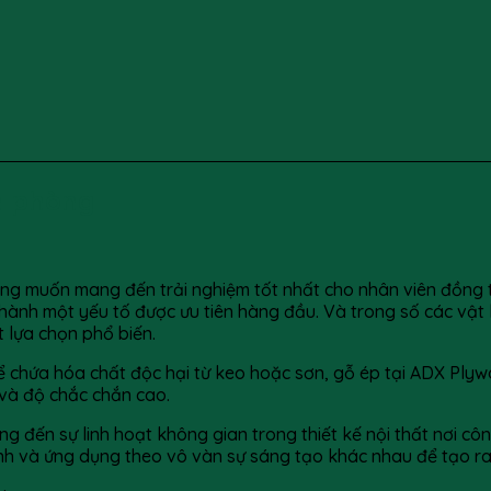
n phòng
ng muốn mang đến trải nghiệm tốt nhất cho nhân viên đồng thờ
hành một yếu tố được ưu tiên hàng đầu. Và trong số các vật 
t lựa chọn phổ biến.
ể chứa hóa chất độc hại từ keo hoặc sơn, gỗ ép tại ADX Ply
và độ chắc chắn cao.
ến sự linh hoạt không gian trong thiết kế nội thất nơi công
h và ứng dụng theo vô vàn sự sáng tạo khác nhau để tạo ra 