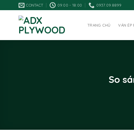
CONTACT
09:00 - 18:00
0937.09.8899
TRANG CHỦ
VÁN ÉP
So sá