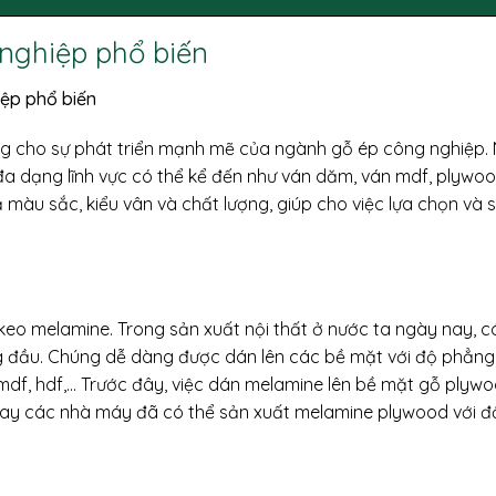
 nghiệp phổ biến
g cho sự phát triển mạnh mẽ của ngành gỗ ép công nghiệp.
đa dạng lĩnh vực có thể kể đến như ván dăm, ván mdf, plywo
 màu sắc, kiểu vân và chất lượng, giúp cho việc lựa chọn và 
keo melamine. Trong sản xuất nội thất ở nước ta ngày nay, có
g đầu. Chúng dễ dàng được dán lên các bề mặt với độ phẳng
mdf, hdf,… Trước đây, việc dán melamine lên bề mặt gỗ plyw
 nay các nhà máy đã có thể sản xuất melamine plywood với đ