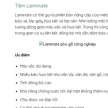
Tấm Laminate
Laminate có thể gọi là phiên bản nâng cấp của mela
bảo vệ, lớp giấy họa tiết và lớp nền. Nhìn bằng mắt
tương đồng giữa màu sắc và họa tiết. Trong thi công
trong gian có sự liên kết, đồng bộ mà vẫn đảm bảo 
Ưu điểm
Màu sắc đa dạng
Nhiều kiểu họa tiết như vân vải, vân đá, vân gỗ, 
Tính đồng bộ cao
Khả năng chống nước tốt, bề mặt không thấm n
Chịu được va đập tốt
Có thể ứng dụng laminate uốn cong