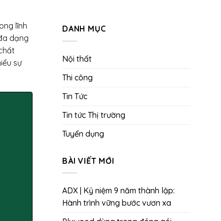
ong lĩnh
DANH MỤC
 đa dạng
chất
Nội thất
iểu sự
Thi công
Tin Tức
Tin tức Thị trường
Tuyển dụng
BÀI VIẾT MỚI
ADX | Kỷ niệm 9 năm thành lập:
Hành trình vững bước vươn xa