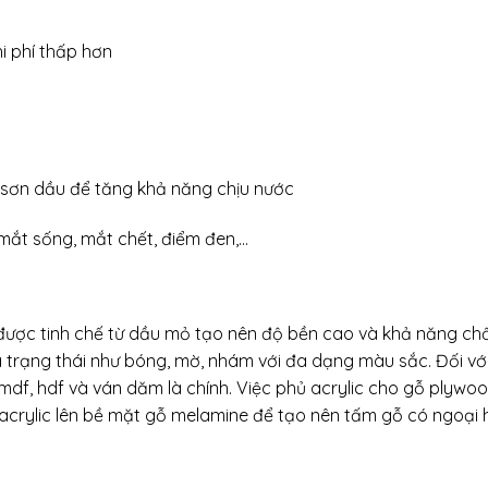
i phí thấp hơn
 sơn dầu để tăng khả năng chịu nước
mắt sống, mắt chết, điểm đen,…
, được tinh chế từ dầu mỏ tạo nên độ bền cao và khả năng c
 trạng thái như bóng, mờ, nhám với đa dạng màu sắc. Đối với
df, hdf và ván dăm là chính. Việc phủ acrylic cho gỗ plywo
acrylic lên bề mặt gỗ melamine để tạo nên tấm gỗ có ngoại 