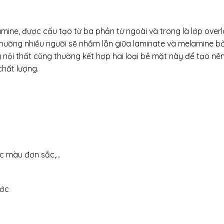
mine, được cấu tạo từ ba phần từ ngoài và trong là lớp over
 thường nhiều người sẽ nhầm lẫn giữa laminate và melamine bở
 nội thất cũng thường kết hợp hai loại bề mặt này để tạo nê
chất lượng.
các màu đơn sắc,…
ước