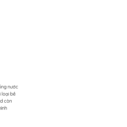
hống nước
 loại bề
od còn
hình