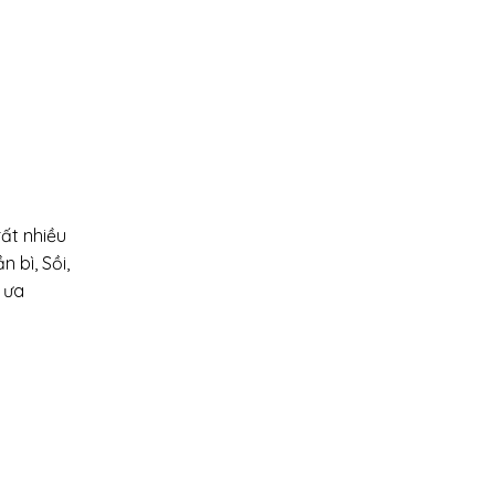
ất nhiều
 bì, Sồi,
 ưa