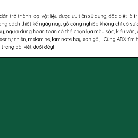
trở thành loại vật liệu được ưu tiên sử dụng, đặc biệt là tr
ong cách thiết kế ngày nay, gỗ công nghiệp không chỉ có sự
ay, người dùng hoàn toàn có thể chọn lựa màu sắc, kiểu vân, 
eer tự nhiên, melamine, laminate hay sơn gỗ,… Cùng ADX tìm h
trong bài viết dưới đây!