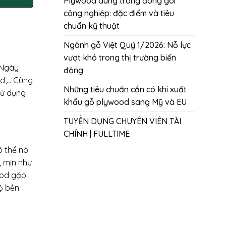
Plywood dùng trong đóng gói
công nghiệp: đặc điểm và tiêu
chuẩn kỹ thuật
Ngành gỗ Việt Quý 1/2026: Nỗ lực
vượt khó trong thị trường biến
 Ngày
động
od,… Cùng
Những tiêu chuẩn cần có khi xuất
sử dụng
khẩu gỗ plywood sang Mỹ và EU
TUYỂN DỤNG CHUYÊN VIÊN TÀI
CHÍNH | FULLTIME
 thể nói
, mịn như
ood gặp
ộ bền