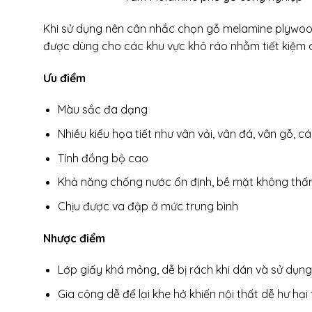
Khi sử dụng nên cân nhắc chọn gỗ melamine plywood
được dùng cho các khu vực khô ráo nhằm tiết kiệm c
Ưu điểm
Màu sắc đa dạng
Nhiều kiểu họa tiết như vân vải, vân đá, vân gỗ, 
Tính đồng bộ cao
Khả năng chống nước ổn định, bề mặt không th
Chịu được va đập ở mức trung bình
Nhược điểm
Lớp giấy khá mỏng, dễ bị rách khi dán và sử dụng
Gia công dễ để lại khe hở khiến nội thất dễ hư hạ