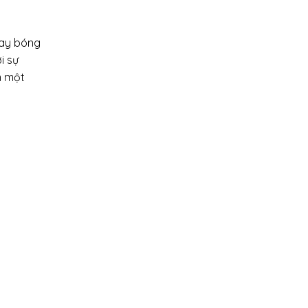
lay bóng
i sự
n một