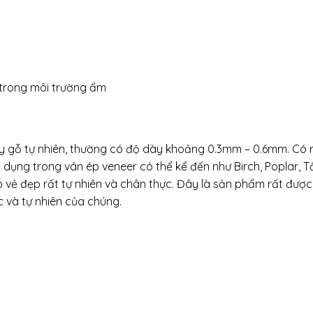
i trong môi trường ẩm
y gỗ tự nhiên, thường có độ dày khoảng 0.3mm – 0.6mm. Có r
ng trong ván ép veneer có thể kể đến như Birch, Poplar, Tần
vẻ đẹp rất tự nhiên và chân thực. Đây là sản phẩm rất được
c và tự nhiên của chúng.