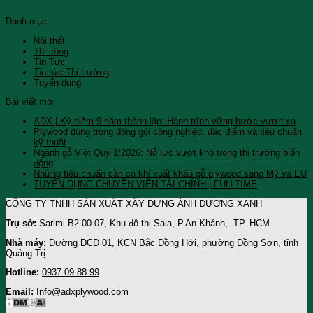
Danh mục
Nội thất
Thi công
Tin Tức
Tin tức Thị trường
Tuyển dụng
Bài viết mới
ADX | Kỷ niệm 9 năm thành lập: Hành trình vững bước vươn xa
Plywood dùng trong đóng gói công nghiệp: đặc điểm và tiêu chuẩn
kỹ thuật
Ngành gỗ Việt Quý 1/2026: Nỗ lực vượt khó trong thị trường biến
động
Những tiêu chuẩn cần có khi xuất khẩu gỗ plywood sang Mỹ và EU
TUYỂN DỤNG CHUYÊN VIÊN TÀI CHÍNH | FULLTIME
CÔNG TY TNHH SẢN XUẤT XÂY DỰNG ÁNH DƯƠNG XANH
Trụ sở:
Sarimi B2-00.07, Khu đô thị Sala, P.An Khánh, TP. HCM
Nhà máy:
Đường ĐCD 01, KCN Bắc Đồng Hới, phường Đồng Sơn, tỉnh
Quảng Trị
Hotline:
0937 09 88 99
Email:
Info@adxplywood.com