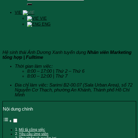
VIE
VIE
ENG
Hệ sinh thái Ánh Dương Xanh tuyển dụng
Nhân viên Marketing
tổng hợp
|
Fulltime
Thời gian làm việc:
8:00 –
17:00 | Thứ
2 –
Thứ 6
8:00 – 12:00 | Thứ 7
Địa chỉ làm việc: Sarimi B2-00.07 (Sala Urban Area), số 72
Nguyễn Cơ Thạch, phường An Khánh, Thành phố Hồ Chí
Minh
Nội dung chính
Mô tả công việc
Yêu cầu ứng viên