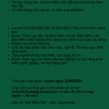
Tư duy sáng tạo, có tính thẩm mỹ, bắt kịp xu hướng, ham
học hỏi
Có khả năng chịu áp lực và đáp ứng deadline.
Thu nhập và quyền lợi
Lương từ 8.000.000 đến 10.000.000 (Thỏa thuận theo năng
lực)
Được Tham gia đầy đủ Bảo hiểm xã hội, Bảo hiểm y tế,
Bảo hiểm thất nghiệp theo đúng quy định của Luật Lao động
Khám sức khỏe định kỳ
Chế độ nghỉ phép năm theo luật, nghỉ lễ, Tết theo quy định
nhà nước.
Tặng quà/thưởng sinh nhật, các ngày lễ lớn
Được tham gia các khóa đào tạo nghiệp vụ, kỹ năng phát
triển nghề nghiệp, cơ hội thăng tiến.
Thông tin ứng tuyển
Thời hạn ứng tuyển:
trước ngày 22/05/2026
Ứng viên vui lòng gửi CV/Porfolio về email:
Anh.tth@adxplywood.com
với tiêu đề:
[Vị trí ứng
tuyển – Họ tên]
Liên hệ:
085.993.7387 – Ms. Huỳnh Anh