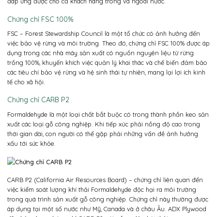
đáp ứng được cho cả khách hàng trong và ngoài nước.
Chứng chỉ FSC 100%
F
SC – Forest Stewardship Council là một tổ chức có ảnh hưởng đến
việc bảo vệ rừng và môi trường. Theo đó, chứng chỉ FSC 100% được áp
dụng trong các nhà máy sản xuất có nguồn nguyên liệu từ rừng
trồng 100%, khuyến khích việc quản lý khai thác và chế biến đảm bảo
các tiêu chí bảo vệ rừng và hệ sinh thái tự nhiên, mang lại lợi ích kinh
tế cho xã hội.
Chứng chỉ CARB P2
Formaldehyde là một loại chất bắt buộc có trong thành phần keo sản
xuất các loại gỗ công nghiệp. Khi tiếp xúc phải nồng độ cao trong
thời gian dài, con người có thể gặp phải những vấn đề ảnh hưởng
xấu tới sức khỏe.
CARB P2 (California Air Resources Board) – chứng chỉ liên quan đến
việc kiểm soát lượng khí thải Formaldehyde độc hại ra môi trường
trong quá trình sản xuất gỗ công nghiệp. Chứng chỉ này thường được
áp dụng tại một số nước như Mỹ, Canada và ở châu Âu. ADX Plywood