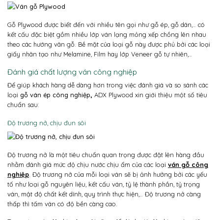
Gỗ Plywood được biết đến với nhiều tên gọi như gỗ ép, gỗ dán,… có
kết cấu đặc biệt gồm nhiều lớp ván lạng mỏng xếp chồng lên nhau
theo các hướng vân gỗ. Bề mặt của loại gỗ này được phủ bởi các loại
giấy nhân tạo như Melamine, Film hay lớp Veneer gỗ tự nhiên,…
Đánh giá chất lượng ván công nghiệp
Để giúp khách hàng dễ dàng hơn trong việc đánh giá và so sánh các
loại
gỗ ván ép công nghiệp
,
ADX Plywood xin giới thiệu một số tiêu
chuẩn sau:
Độ trương nở, chịu đun sôi
Độ trương nở là một tiêu chuẩn quan trọng được đặt lên hàng đầu
nhằm đánh giá mức độ chịu nước chịu ẩm của các loại
ván gỗ công
nghiệp
. Độ trương nở của mỗi loại ván sẽ bị ảnh hưởng bởi các yếu
tố như loại gỗ nguyên liệu, kết cấu ván, tỷ lệ thành phần, tỷ trọng
ván, mật độ chất kết dính, quy trình thực hiện,… Độ trương nở càng
thấp thì tấm ván có độ bền càng cao.