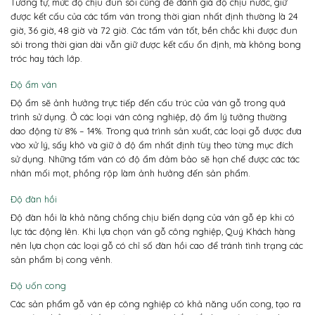
Tương tự, mức độ chịu đun sôi cũng để đánh giá độ chịu nước, giữ
được kết cấu của các tấm ván trong thời gian nhất định thường là 24
giờ, 36 giờ, 48 giờ và 72 giờ. Các tấm ván tốt, bền chắc khi được đun
sôi trong thời gian dài vẫn giữ được kết cấu ổn định, mà không bong
tróc hay tách lớp.
Độ ẩm ván
Độ ẩm sẽ ảnh hưởng trực tiếp đến cấu trúc của ván gỗ trong quá
trình sử dụng. Ở các loại ván công nghiệp, độ ẩm lý tưởng thường
dao động từ 8% – 14%. Trong quá trình sản xuất, các loại gỗ được đưa
vào xử lý, sấy khô và giữ ở độ ẩm nhất định tùy theo từng mục đích
sử dụng. Những tấm ván có độ ẩm đảm bảo sẽ hạn chế được các tác
nhân mối mọt, phồng rộp làm ảnh hưởng đến sản phẩm.
Độ đàn hồi
Độ đàn hồi là khả năng chống chịu biến dạng của ván gỗ ép khi có
lực tác động lên. Khi lựa chọn ván gỗ công nghiệp, Quý Khách hàng
nên lựa chọn các loại gỗ có chỉ số đàn hồi cao để tránh tình trạng các
sản phẩm bị cong vênh.
Độ uốn cong
Các sản phẩm gỗ ván ép công nghiệp có khả năng uốn cong, tạo ra