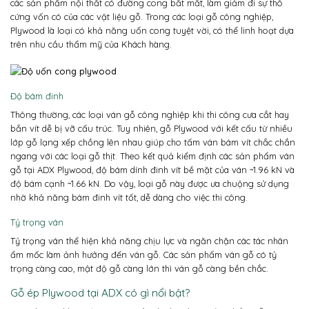
các sản phẩm nội thất có đường cong bắt mắt, làm giảm đi sự thô
cứng vốn có của các vật liệu gỗ. Trong các loại gỗ công nghiệp,
Plywood là loại có khả năng uốn cong tuyệt vời, có thể linh hoạt dựa
trên nhu cầu thẩm mỹ của Khách hàng.
Độ bám đinh
Thông thường, các loại ván gỗ công nghiệp khi thi công cưa cắt hay
bắn vít dễ bị vỡ cấu trúc. Tuy nhiên, gỗ Plywood với kết cấu từ nhiều
lớp gỗ lạng xếp chồng lên nhau giúp cho tấm ván bám vít chắc chắn
ngang với các loại gỗ thịt. Theo kết quả kiểm định các sản phẩm ván
gỗ tại ADX Plywood, độ bám dính đinh vít bề mặt của ván ~1.96 kN và
độ bám cạnh ~1.66 kN. Do vậy, loại gỗ này được ưa chuộng sử dụng
nhờ khả năng bám đinh vít tốt, dễ dàng cho việc thi công.
Tỷ trọng ván
Tỷ trọng ván thể hiện khả năng chịu lực và ngăn chặn các tác nhân
ẩm mốc làm ảnh hưởng đến ván gỗ. Các sản phẩm ván gỗ có tỷ
trọng càng cao, mật độ gỗ càng lớn thì ván gỗ càng bền chắc.
Gỗ ép Plywood tại ADX có gì nổi bật?