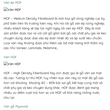
Ván ép MDF
MDF – Medium Density Fibreboard là một loại gỗ công nghiệp cực kỳ
phổ biến trên thị trường hiện nay. Khi nói tới gỗ ván ép công nghiệp,
nhiều khách hàng sẽ lập tức nghĩ ngay tới ván ép MDF. Đây là một
sản phẩm được tạo ra với cốt gỗ gồm bột gỗ, các chất phụ gia và keo
chuyên dụng, được đưa vào ép dưới nhiệt độ và áp suất tiêu chuẩn.
Loại ván này thường được phủ thêm các bề mặt mang tính thẩm mỹ
cao như Veneer, Laminate, Melamine,…
Ván HDF
HDF – High Density Fiberboard hay còn được gọi là gỗ ván sợi mật
độ cao. Tương tự như MDF, tuy nhiên loại ván này có mật độ gỗ cao
hơn với khoảng khoảng 80 – 85% bột sợi gỗ, kết hợp cùng một số
chất phụ gia và keo chuyên dụng khác. HDF được đánh giá mang
nhiều ưu điểm vượt trội hơn so với MDF về khả năng chống nước,
chịu lực.
Ván gỗ Plywood