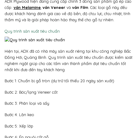
ADX Plywood hiện đang cung cấp chính 3 dòng sản phẩm gỗ ép cao
cấp:
ván Melamine
,
ván Veneer
và
ván Film
. Các loại gỗ này đều
được khách hàng đánh giá cao về độ bền, độ chịu lực, chịu nhiệt, tính
thẩm mỹ và là giải pháp hoàn hảo thay thế cho gỗ tự nhiên.
Quy trình sản xuất tiêu chuẩn
Hiện tại, ADX đã có nhà máy sản xuất riêng tại khu công nghiệp Bắc
Đồng Hới, Quảng Bình. Quy trình sản xuất tiêu chuẩn được kiểm soát
nghiêm ngặt giúp cho các tấm ván thành phẩm đạt tiêu chuẩn tốt
nhất khi đưa đến tay khách hàng.
Bước 1: Chuẩn bị gỗ tròn (dự trữ tối thiểu 20 ngày sản xuất)
Bước 2: Bóc/lạng Veneer cốt
Bước 3: Phân loại và sấy
Bước 4: Lăn keo
Bước 5: Xếp lớp
Bước 6: Ép nguội cốt gỗ