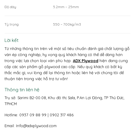
Độ dày
5.2mm – 25mm
Tỷ trọng
550 – 700kg/m3
Lời kết
Từ những thông tin trên về một số tiêu chuẩn đánh giá chất lượng gỗ
ván ép công nghiệp, hy vọng quý khách hàng có thể dễ dàng hơn
trong việc lựa chọn loại ván phù hợp.
ADX Plywood
hiện đang cung
cấp các sản phẩm gỗ plywood cao cấp. Nếu quý khách có bất kỳ
thắc mắc gì, vui lòng để lại thông tin hoặc liên hệ với chúng tôi để
thuận tiện trong việc hỗ trợ tư vấn!
Thông tin liên hệ
Trụ sở: Sarimi B2-00.08, Khu đô thị Sala, P.An Lợi Đông, TP Thủ Đức,
TPHCM
Hotline: 0937 09 88 99 | 0902 317 486
Email:
Info@adxplywood.com