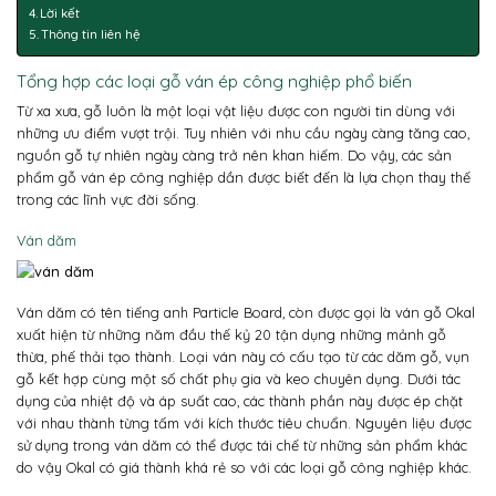
Lời kết
Thông tin liên hệ
Tổng hợp các loại gỗ ván ép công nghiệp phổ biến
Từ xa xưa, gỗ luôn là một loại vật liệu được con người tin dùng với
những ưu điểm vượt trội. Tuy nhiên với nhu cầu ngày càng tăng cao,
nguồn gỗ tự nhiên ngày càng trở nên khan hiếm. Do vậy, các sản
phẩm gỗ ván ép công nghiệp dần được biết đến là lựa chọn thay thế
trong các lĩnh vực đời sống.
Ván dăm
Ván dăm có tên tiếng anh Particle Board, còn được gọi là ván gỗ Okal
xuất hiện từ những năm đầu thế kỷ 20 tận dụng những mảnh gỗ
thừa, phế thải tạo thành. Loại ván này có cấu tạo từ các dăm gỗ, vụn
gỗ kết hợp cùng một số chất phụ gia và keo chuyên dụng. Dưới tác
dụng của nhiệt độ và áp suất cao, các thành phần này được ép chặt
với nhau thành từng tấm với kích thước tiêu chuẩn. Nguyên liệu được
sử dụng trong ván dăm có thể được tái chế từ những sản phẩm khác
do vậy Okal có giá thành khá rẻ so với các loại gỗ công nghiệp khác.