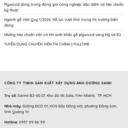
Plywood dùng trong đóng gói công nghiệp: đặc điểm và tiêu chuẩn
kỹ thuật
Ngành gỗ Việt Quý 1/2026: Nỗ lực vượt khó trong thị trường biến
động
Những tiêu chuẩn cần có khi xuất khẩu gỗ plywood sang Mỹ và EU
TUYỂN DỤNG CHUYÊN VIÊN TÀI CHÍNH | FULLTIME
CÔNG TY TNHH SẢN XUẤT XÂY DỰNG ÁNH DƯƠNG XANH
Trụ sở:
Sarimi B2-00.07, Khu đô thị Sala, P.An Khánh, TP. HCM
Nhà máy:
Đường ĐCD 01, KCN Bắc Đồng Hới, phường Đồng Sơn,
tỉnh Quảng Trị
Hotline:
0937 09 88 99