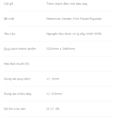
Cốt gỗ
Tràm, bạch đàn, mỡ, keo, tạp,…
Bề mặt
Melamine, Veneer, Film Faced Plywood
Yêu cầu
Nguyên liệu được xử lý sấy nhiệt 100%
Quy cách thành phẩm
1220mm x 2440mm
Keo đạt chuẩn E0
Dung sai quy cách
+/- 2mm
Dung sai chiều dày
+/- 0.5mm
Độ ẩm của ván
12 +/- 2%