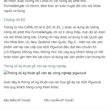
đã nhận được chứng chỉ CARB P2 với nồng độ phát thải
Formaldehyde <0.05mm, đảm bảo an toàn tuyệt đối cho sức khỏe
người sử dụng.
Chứng chỉ E0
Tương tự như CARB, chỉ số E (E0, E1, E2,…) được sử dụng đo lường
nồng độ phát thải Formaldehyde, chỉ số E càng thấp, mức độ an toàn
với sức khỏe càng cao. Chứng chỉ này được sử dụng ở các Quốc gia
như Nhật Bản, Úc, New Zealand, Hàn Quốc, Tây Á,…
Hiện tại, các sản
phẩm ván ép cao cấp của ADX Plywood đều đạt tiêu chuẩn E0
(<0.07ppm), không màu, không mùi. Do vậy quý khách hàng có thể
hoàn toàn yên tâm khi lựa chọn sử dụng các sản phẩm của chúng tôi.
Thông số kỹ thuật gỗ ván ép công nghiệp
Dưới đây là thông số kỹ thuật của các loại gỗ ép tại ADX Plywood,
mời quý khách hàng cùng tham khảo:
ĐẶC ĐIỂM KỸ THUẬT
TIÊU CHUẨN KỸ THUẬT