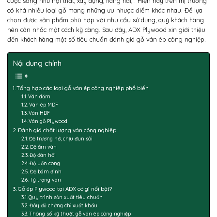
cuộc sống như nội thất, xây dựng, hàng hải,… Hiện nay trên thị trường
có khá nhiều loại gỗ mang những ưu nhược điểm khác nhau. Để lựa
chọn được sản phẩm phù hợp với nhu cầu sử dụng, quý khách hàng
nên cân nhắc một cách kỹ càng. Sau đây, ADX Plywood xin giới thiệu
đến khách hàng một số tiêu chuẩn đánh giá gỗ ván ép công nghiệp.
Nội dung chính
Tổng hợp các loại gỗ ván ép công nghiệp phổ biến
Ván dăm
Ván ép MDF
Ván HDF
Ván gỗ Plywood
Đánh giá chất lượng ván công nghiệp
Độ trương nở, chịu đun sôi
Độ ẩm ván
Độ đàn hồi
Độ uốn cong
Độ bám đinh
Tỷ trọng ván
Gỗ ép Plywood tại ADX có gì nổi bật?
Quy trình sản xuất tiêu chuẩn
Đầy đủ chứng chỉ xuất khẩu
Thông số kỹ thuật gỗ ván ép công nghiệp