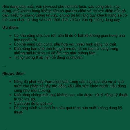
Nếu đang cân nhắc ván plywood cho nội thất hoặc các công trình xây
dựng, quý khách hàng không nên bỏ qua ưu điểm và nhược điểm của gỗ
dán. Hiểu rõ những thông tin này, chúng tôi tin rằng quý khách hàng sẽ có
thể cảm nhận rõ ràng và chân thật nhất về loại ván ép thông dụng này.
Ưu điểm
Có khả năng chịu lực tốt, bền bỉ dù ở bất kể không gian trong nhà
hay ngoài trời.
Có khả năng uốn cong, phù hợp với nhiều hình dạng nội thất.
Khả năng hạn chế tính trạng ẩm mốc tốt có thể sử dụng trong
những môi trường có độ ẩm cao như phòng tắm…
Trọng lượng thấp nên dễ dàng di chuyển.
…
Nhược điểm
Nồng độ phát thải Formaldehyde trong các loại keo nếu vượt quá
mức cho phép sẽ gây tác động xấu đến sức khỏe người tiêu dùng
cũng như môi trường.
Khả năng chống mối mọt không cao, cần được xử lý đúng kỹ thuật
trước khi ép.
Cạnh ván dễ bị sứt mẻ.
Dễ cong vênh và tách lớp nếu quá trình sản xuất không đúng kỹ
thuật.
So sánh Plywood và MDF