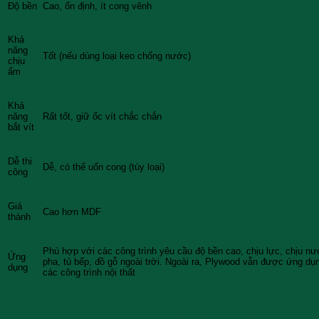
Độ bền
Cao, ổn định, ít cong vênh
Khả
năng
Tốt (nếu dùng loại keo chống nước)
chịu
ẩm
Khả
năng
Rất tốt, giữ ốc vít chắc chắn
bắt vít
Dễ thi
Dễ, có thể uốn cong (tùy loại)
công
Giá
Cao hơn MDF
thành
Phù hợp với các công trình yêu cầu độ bền cao, chịu lực, chịu n
Ứng
pha, tủ bếp, đồ gỗ ngoài trời. Ngoài ra, Plywood vẫn được ứng dụn
dụng
các công trình nội thất
Plywood chống ẩm là gì? Có tốt không?