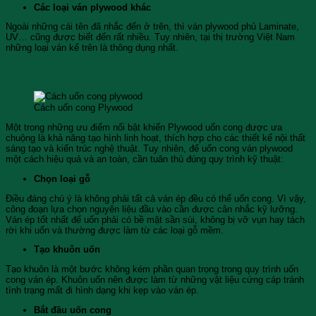
Các loại ván plywood khác
Ngoài những cái tên đã nhắc đến ở trên, thì ván plywood phủ Laminate,
UV… cũng được biết đến rất nhiều. Tuy nhiên, tại thị trường Việt Nam
những loại ván kể trên là thông dụng nhất.
Cách uốn cong plywood
Cách uốn cong Plywood
Một trong những ưu điểm nổi bật khiến Plywood uốn cong được ưa
chuộng là khả năng tạo hình linh hoạt, thích hợp cho các thiết kế nội thất
sáng tạo và kiến trúc nghệ thuật. Tuy nhiên, để uốn cong ván plywood
một cách hiệu quả và an toàn, cần tuân thủ đúng quy trình kỹ thuật:
Chọn loại gỗ
Điều đáng chú ý là không phải tất cả ván ép đều có thể uốn cong. Vì vậy,
công đoạn lựa chọn nguyên liệu đầu vào cần được cân nhắc kỹ lưỡng.
Ván ép tốt nhất để uốn phải có bề mặt sần sùi, không bị vỡ vụn hay tách
rời khi uốn và thường được làm từ các loại gỗ mềm.
Tạo khuôn uốn
Tạo khuôn là một bước không kém phần quan trọng trong quy trình uốn
cong ván ép. Khuôn uốn nên được làm từ những vật liệu cứng cáp tránh
tình trạng mất đi hình dạng khi kẹp vào ván ép.
Bắt đầu uốn cong