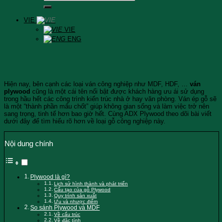
VIE
VIE
ENG
Hiện nay, bên cạnh các loại ván công nghiệp như MDF, HDF, …
ván
plywood
cũng là một cái tên nổi bật được khách hàng ưu ái sử dụng
trong hầu hết các công trình kiến trúc nhà ở hay văn phòng. Ván ép gỗ sẽ
là một “thành phần mấu chốt” giúp không gian sống và làm việc trở nên
sang trọng, tinh tế hơn bao giờ hết. Cùng ADX Plywood theo dõi bài viết
dưới đây để tìm hiểu rõ hơn về loại gỗ công nghiệp này.
Nội dung chính
Plywood là gì?
Lịch sử hình thành và phát triển
Cấu tạo của gỗ Plywood
Quy trình sản xuất
Ưu và nhược điểm
So sánh Plywood và MDF
Về cấu trúc
Về đặc tính