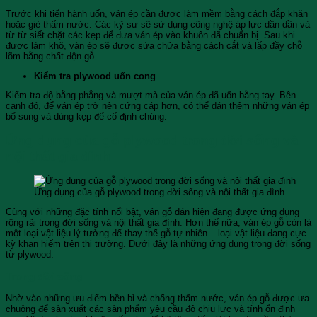
Trước khi tiến hành uốn, ván ép cần được làm mềm bằng cách đắp khăn
hoặc giẻ thấm nước. Các kỹ sư sẽ sử dụng công nghệ áp lực dần dần và
từ từ siết chặt các kẹp để đưa ván ép vào khuôn đã chuẩn bị. Sau khi
được làm khô, ván ép sẽ được sửa chữa bằng cách cắt và lấp đầy chỗ
lõm bằng chất độn gỗ.
Kiểm tra plywood uốn cong
Kiểm tra độ bằng phẳng và mượt mà của ván ép đã uốn bằng tay. Bên
cạnh đó, để ván ép trở nên cứng cáp hơn, có thể dán thêm những ván ép
bổ sung và dùng kẹp để cố định chúng.
Ứng dụng của gỗ plywood trong đời sống và
nội thất gia đình
Ứng dụng của gỗ plywood trong đời sống và nội thất gia đình
Cùng với những đặc tính nổi bật, ván gỗ dán hiện đang được ứng dụng
rộng rãi trong đời sống và nội thất gia đình. Hơn thế nữa, ván ép gỗ còn là
một loại vật liệu lý tưởng để thay thế gỗ tự nhiên – loại vật liệu đang cực
kỳ khan hiếm trên thị trường. Dưới đây là những ứng dụng trong đời sống
từ plywood:
Trong đời sống
Nhờ vào những ưu điểm bền bỉ và chống thấm nước, ván ép gỗ được ưa
chuộng để sản xuất các sản phẩm yêu cầu độ chịu lực và tính ổn định