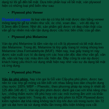
dạng từ lõi gỗ đến bề mặt. Dựa trên phân loại về bề mặt, ván plywood
hiện có những loại phổ biến như sau:
Plywood phủ Veneer
Plywood phủ veneer
là loại ván ép có lớp bề mặt được dán bằng veneer
mỏng lạng từ gỗ tự nhiên như sồi, óc chó, xoan đào… với độ dày từ
0.3mm đến 0.6mm. Nhờ đó, sản phẩm giữ được vẻ đẹp chân thật của
vân gỗ tự nhiên mà vẫn tận dụng được cấu trúc bền chắc của gỗ dán.
Plywood phủ Melamine
Ván ép phủ Melamine là tấm ván ép có cốt là plywood và bề mặt được
dán Melamine. Trong đó, Melamine là lớp giấy trang trí mỏng nhúng keo
Melamine Urea Formaldehyde (MUF). Hiện nay, loại giấy trang trí này
được sản xuất cực kì đa dạng với các hoa văn độc đáo như vân gỗ, vân
đá, vân vải hay các màu đơn sắc hiện đại. Đây cũng là ván ép được
khách hàng yêu thích sử dụng nhất hiện nay nhờ vào sự đa dạng bề mặt
và ứng dụng.
Plywood phủ Phim
Ván ép phủ phim
,
hay còn gọi là Gỗ ván Cốp-pha phủ phim, được tạo
nên từ các lớp gỗ mỏng và liên kết với nhau bằng keo dán chuyên dụng
chịu nước 100% WBP – Phenolic, theo phương pháp ép nóng ở nhiệt độ
125 đến 140 độ C. Ván ép phủ phim được đánh giá cao với khả năng chịu
lực, chống thấm nước tốt phù hợp với các môi trường ẩm ướt và khắc
nghiệt như ngoài trời. Trong đó, ván ép phủ phim từ ADX Plywood được
kiểm nghiệm đạt khả năng không tách lớp khi đun sôi trong nước lên 72
giờ và đạt hơn tái sử dụng nhiều lần trong điều kiện không cưa cắt.