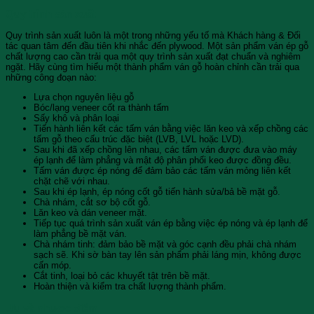
Quy trình sản xuất
Quy trình sản xuất luôn là một trong những yếu tố mà Khách hàng & Đối
tác quan tâm đến đầu tiên khi nhắc đến plywood. Một sản phẩm ván ép gỗ
chất lượng cao cần trải qua một quy trình sản xuất đạt chuẩn và nghiêm
ngặt. Hãy cùng tìm hiểu một thành phẩm ván gỗ hoàn chỉnh cần trải qua
những công đoạn nào:
Lựa chọn nguyên liệu gỗ
Bóc/lạng veneer cốt ra thành tấm
Sấy khô và phân loại
Tiến hành liên kết các tấm ván bằng việc lăn keo và xếp chồng các
tấm gỗ theo cấu trúc đặc biệt (LVB, LVL hoặc LVD).
Sau khi đã xếp chồng lên nhau, các tấm ván được đưa vào máy
ép lạnh để làm phẳng và mật độ phân phối keo được đồng đều.
Tấm ván được ép nóng để đảm bảo các tấm ván mỏng liên kết
chặt chẽ với nhau.
Sau khi ép lạnh, ép nóng cốt gỗ tiến hành sửa/bả bề mặt gỗ.
Chà nhám, cắt sơ bộ cốt gỗ.
Lăn keo và dán veneer mặt.
Tiếp tục quá trình sản xuất ván ép bằng việc ép nóng và ép lạnh để
làm phẳng bề mặt ván.
Chà nhám tinh: đảm bảo bề mặt và góc cạnh đều phải chà nhám
sạch sẽ. Khi sờ bàn tay lên sản phẩm phải láng mịn, không được
cấn móp.
Cắt tinh, loại bỏ các khuyết tật trên bề mặt.
Hoàn thiện và kiểm tra chất lượng thành phẩm.
Ưu và nhược điểm