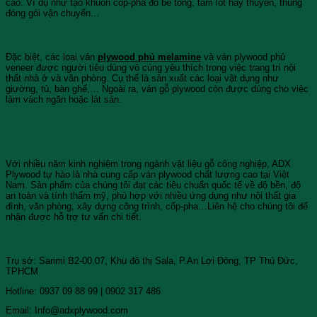
cao. Ví dụ như tạo khuôn cốp-pha đổ bê tông, tấm lót hay thuyền, thùng
đóng gói vận chuyển…
Trong nội thất gia đình
Đặc biệt, các loại ván
plywood phủ melamine
và ván plywood phủ
veneer được người tiêu dùng vô cùng yêu thích trong việc trang trí nội
thất nhà ở và văn phòng. Cụ thể là sản xuất các loại vật dụng như
giường, tủ, bàn ghế,… Ngoài ra, ván gỗ plywood còn được dùng cho việc
làm vách ngăn hoặc lát sàn.
ADX Plywood – Đơn vị cung cấp ván ép
Plywood uy tín
Với nhiều năm kinh nghiệm trong ngành vật liệu gỗ công nghiệp, ADX
Plywood tự hào là nhà cung cấp ván plywood chất lượng cao tại Việt
Nam. Sản phẩm của chúng tôi đạt các tiêu chuẩn quốc tế về độ bền, độ
an toàn và tính thẩm mỹ, phù hợp với nhiều ứng dụng như nội thất gia
đình, văn phòng, xây dựng công trình, cốp-pha…Liên hệ cho chúng tôi để
nhận được hỗ trợ tư vấn chi tiết.
Thông tin liên hệ
Trụ sở: Sarimi B2-00.07, Khu đô thị Sala, P.An Lợi Đông, TP Thủ Đức,
TPHCM
Hotline: 0937 09 88 99 | 0902 317 486
Email: Info@adxplywood.com