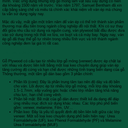
minh. Việc ứng dụng những lớp gỗ mỏng làm vật liệu xây dựng có niên
đại khoảng 1500 năm về trước. Vào năm 1797, Samuel Bentham đã xin
cấp bằng sáng chế và miêu tả chính xác khái niệm về ván ép mà chúng
ta vẫn sử dụng ngày nay.
Mặc dù vậy, mất gần một trăm năm để ván ép có thể trở thành sản phẩm
thương mại đầu tiên trong ngành công nghiệp đồ nội thất. Khi có sự thay
đổi giữa nhu cầu sử dụng và nguồn cung, ván plywood bắt đầu được đưa
vào sử dụng trong nội thất xe lửa, xe buýt và cả máy bay. Ngày nay, ván
ép gỗ đã thay thế gỗ tự nhiên trong nhiều lĩnh vực và trở thành ngành
công nghiệp đem lại giá trị rất cao.
Cấu tạo của gỗ Plywood
Gỗ Plywood có cấu tạo từ nhiều lớp gỗ mỏng (veneer) được ép chặt lại
với nhau và được liên kết bằng một loại keo chuyên dụng giúp ván ép
tăng cường độ cứng và hạn chế được những tình trạng biến dạng của gỗ.
Thông thường, một tấm gỗ dán bao gồm 3 phần chính:
Phần lõi (core): Đây là phần trung tâm tạo nên độ dày và độ bền
cho ván. Lõi được ép từ nhiều lớp gỗ mỏng, mỗi lớp dày khoảng
1.5–1.7mm, xếp vuông góc hoặc chéo lớp nhằm tăng khả năng
chịu lực, hạn chế cong vênh.
Phần bề mặt: Bề mặt của gỗ dán được thiết kế đa dạng để đáp
ứng nhiều mục đích sử dụng khác nhau. Các lớp phủ phổ biến
gồm: veneer, melamine, Film, UV…
Phần keo: Đây là yếu tố quyết định độ bền liên kết giữa các lớp
veneer. Một số loại keo chuyên dụng phổ biến hiện nay: Urea
Formaldehyde (UF), keo Phenol Formaldehyde (PF) và Melamine
Urea Formaldehyde (MUF).