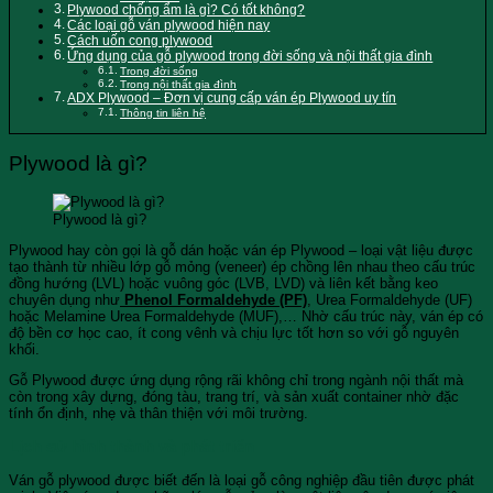
Plywood chống ẩm là gì? Có tốt không?
Các loại gỗ ván plywood hiện nay
Cách uốn cong plywood
Ứng dụng của gỗ plywood trong đời sống và nội thất gia đình
Trong đời sống
Trong nội thất gia đình
ADX Plywood – Đơn vị cung cấp ván ép Plywood uy tín
Thông tin liên hệ
Plywood là gì?
Plywood là gì?
Plywood hay còn gọi là gỗ dán hoặc ván ép Plywood – loại vật liệu được
tạo thành từ nhiều lớp gỗ mỏng (veneer) ép chồng lên nhau theo cấu trúc
đồng hướng (LVL) hoặc vuông góc (LVB, LVD) và liên kết bằng keo
chuyên dụng như
Phenol Formaldehyde (PF)
, Urea Formaldehyde (UF)
hoặc Melamine Urea Formaldehyde (MUF),… Nhờ cấu trúc này, ván ép có
độ bền cơ học cao, ít cong vênh và chịu lực tốt hơn so với gỗ nguyên
khối.
Gỗ Plywood được ứng dụng rộng rãi không chỉ trong ngành nội thất mà
còn trong xây dựng, đóng tàu, trang trí, và sản xuất container nhờ đặc
tính ổn định, nhẹ và thân thiện với môi trường.
Lịch sử hình thành và phát triển
Ván gỗ plywood được biết đến là loại gỗ công nghiệp đầu tiên được phát