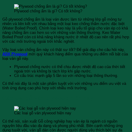
Plywood chống ẩm là gì? Có tốt không?
Gỗ plywood chống ẩm là loại ván được làm từ những lớp gỗ mỏng tự
nhiên và liên kết với nhau bằng một loại keo chống thấm nước đặc biệt
(Water Boiled Proof). Chính loại keo này là yếu tố giúp cho ván ép có khả
năng chống ẩm cao hơn so với những ván thông thường. Keo Water
Boiled Proof còn có khả năng kháng nước ở nhiệt độ cao nên rất phù hợp
với các môi trường ngoài trời khắc nghiệt.
Vậy loại ván chống ẩm này có thật sự tốt? Để giải đáp cho câu hỏi này,
ADX Plywood
mời quý khách hàng điểm qua những ưu điểm nổi bật của
loại ván gỗ này.
Plywood chống nước có thể chịu được nhiệt độ cao của thời tiết
ngoài trời và không bị tách lớp khi gặp nước.
Có cấu trúc mạnh gấp 5 lần so với những loại thông thường.
Có thể nói đây là một sản phẩm tuyệt vời với những ưu điểm ưu việt và
tính ứng dụng cao phù hợp với nhiều môi trường.
Các loại gỗ ván plywood hiện nay
Các loại gỗ ván plywood hiện nay
Có thể nói, sản xuất Gỗ công nghiệp hay ván ép là ngành có nguồn
nguyên liệu đầu vào đa dạng và phong phú nhất. Bên cạnh những ứng
dụng tuyệt vời, ván gỗ dán còn được người dùng yêu thích bởi sự đa