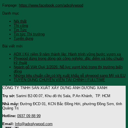
Fanpage:
https://www.facebook.com/adxplywood
Danh mục
Nội thất
Thi công
Tin Tức
Tin tức Thị trường
Tuyển dụng
Bài viết mới
ADX | Kỷ niệm 9 năm thành lập: Hành trình vững bước vươn xa
Plywood dùng trong đóng gói công nghiệp: đặc điểm và tiêu chuẩn
kỹ thuật
Ngành gỗ Việt Quý 1/2026: Nỗ lực vượt khó trong thị trường biến
động
Những tiêu chuẩn cần có khi xuất khẩu gỗ plywood sang Mỹ và EU
TUYỂN DỤNG CHUYÊN VIÊN TÀI CHÍNH | FULLTIME
CÔNG TY TNHH SẢN XUẤT XÂY DỰNG ÁNH DƯƠNG XANH
Trụ sở:
Sarimi B2-00.07, Khu đô thị Sala, P.An Khánh, TP. HCM
Nhà máy:
Đường ĐCD 01, KCN Bắc Đồng Hới, phường Đồng Sơn, tỉnh
Quảng Trị
Hotline:
0937 09 88 99
Email:
Info@adxplywood.com