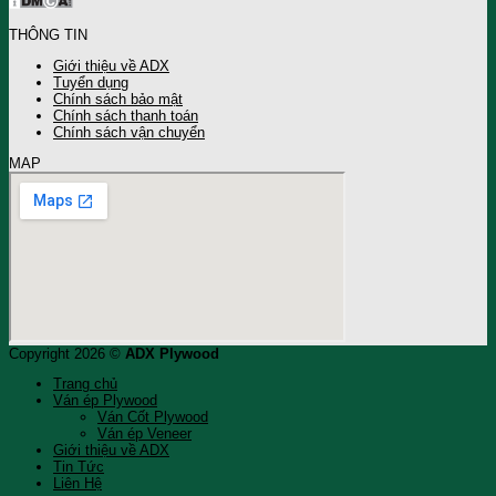
THÔNG TIN
Giới thiệu về ADX
Tuyển dụng
Chính sách bảo mật
Chính sách thanh toán
Chính sách vận chuyển
MAP
Copyright 2026 ©
ADX Plywood
Trang chủ
Ván ép Plywood
Ván Cốt Plywood
Ván ép Veneer
Giới thiệu về ADX
Tin Tức
Liên Hệ