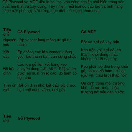
Gỗ Plywood và MDF đều là hai loại ván công nghiệp phổ biến trong sản
xuất nội thất và xây dựng. Tuy nhiên, mỗi loại có cấu tạo và tính năng
riêng biệt phù hợp với từng mục đích sử dụng khác nhau.
Về cấu trúc
Tiêu
Gỗ Plywood
Gỗ MDF
chí
Nguyên
Lớp veneer lạng mỏng từ gỗ tự
Bột và sợi gỗ xay mịn
liệu
nhiên
Keo trộn với sợi gỗ, ép
Kết
Ép chồng các lớp veneer vuông
thành khối đồng nhất,
cấu
góc, tạo thành tấm ván cứng chắc
không có kết cấu lớp
Các lớp gỗ liên kết bằng keo
Keo phân bố đều trong khối
Độ kết
chuyên dụng (UF, MUF, PF) và ép
gỗ, nhưng độ bám cơ học
dính
dưới áp suất nhiệt cao, độ bám cơ
(giữ vít, chịu lực) thấp hơn
học cao
Ổn định trong môi trường
Tính ổn
Rất ổn định nhờ kết cấu lớp chéo,
khô, dễ nứt mép hoặc
định
hạn chế cong vênh, nứt gãy
trương nở nếu gặp nước
Về đặc tính
Tiêu
Gỗ Plywood
chí