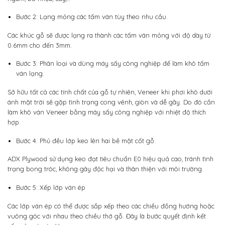
Bước 2: Lạng mỏng các tấm ván tùy theo nhu cầu.
Các khúc gỗ sẽ được lạng ra thành các tấm ván mỏng với độ dày từ
0.6mm cho đến 3mm.
Bước 3: Phân loại và dùng máy sấy công nghiệp để làm khô tấm
ván lạng.
Sở hữu tất cả các tính chất của gỗ tự nhiên, Veneer khi phơi khô dưới
ánh mặt trời sẽ gặp tình trạng cong vênh, giòn và dễ gãy. Do đó cần
làm khô ván Veneer bằng máy sấy công nghiệp với nhiệt độ thích
hợp.
Bước 4: Phủ đều lớp keo lên hai bề mặt cốt gỗ.
ADX Plywood sử dụng keo đạt tiêu chuẩn E0 hiệu quả cao, tránh tình
trạng bong tróc, không gây độc hại và thân thiện với môi trường.
Bước 5: Xếp lớp ván ép
Các lớp ván ép có thể được sắp xếp theo các chiều đồng hướng hoặc
vuông góc với nhau theo chiều thớ gỗ. Đây là bước quyết định kết