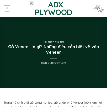
VIE
NỘI THẤT
,
TIN TỨC
Gỗ Veneer là gì? Những điều cần biết về ván
Veneer
POSTED ON
23/09/2022
Trong hệ sinh thái gỗ công nghiệp, gỗ ghép phủ Veneer luôn làm hài