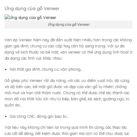
Ứng dụng của gỗ Veneer
Ứng dụng của gỗ Veneer
Ván ép Veneer hiện nay đã dần xuất hiện nhiều hơn trong các không
gian gia đình, chung cư cao cấp hay căn hộ sang trọng. Với sự đa
dạng về kích thước và bề mặt, ván veneer có thể ứng dụng linh hoạt ở
đa dạng các lĩnh vực khác nhau:
Nội thất gia đình, chung cư, văn phòng,…
Gỗ ghép phủ Veneer rất đa năng, với các ưu điểm vượt trội, độ cứng
và độ bền cao, bề mặt giữ được vẻ đẹp của vân gỗ tự nhiên, chống
mối mọt và hạn chế thấm nước. Chúng có thể được chế tác thành các
món đồ nội thất hữu ích như tủ bếp, bàn ghế, kệ sách, giường ngủ, tủ
quần áo,…
Gia công CNC, đóng gói bao bì,…
Vật liệu này không chỉ tiện lợi trong quá trình thi công, các thao tác
cưa cắt dễ dàng, tiết kiệm được thời gian mà còn có thể chịu được lực