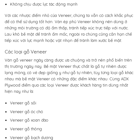
Không chịu được lực tác động mạnh
Với các nhược điểm nhỏ của Veneer, chúng ta vẫn có cách khắc phục
để có thể sử dụng tốt hơn. Ván ép phủ Veneer không nên dùng ở
những môi trường có độ ẩm thấp, tránh tiếp xúc trực tiếp với nước.
Lau khô bề mặt để tránh ẩm mốc, ngoài ra chúng cũng cần hạn chế
tiếp xúc với lực mạnh hoặc vật nhọn để tránh làm xước bề mặt.
Các loại gỗ Veneer
Ván gỗ veneer ngày càng được ưa chuộng và trở nên phổ biến trên
thị trường ngày nay. Bề mặt Veneer thực chất là gỗ tự nhiên được
lạng mỏng, có vẻ đẹp giống y như gỗ tự nhiên, tùy từng loại gỗ khác
nhau mà bề mặt Veneer có những đặc điểm khác nhau. Cùng ADX
Plywood điểm qua các loại Veneer được khách hàng tin dùng nhất
hiện nay như là:
Veneer gỗ sồi
Veneer gỗ óc chó
Veneer gỗ xoan đào
Veneer gỗ thông
Veneer gỗ bạch dương