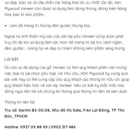
va đập, bảo vệ và che chắn các hàng hóa tối ưu nhất. Do đó, ván
Plywood Veneer còn được sử dụng làm đóng thùng, đóng kiện hàng
hóa, bao bì sản phẩm,…
Làm đồ trang trí, thùng đàn guitar, thùng loa,…
Ngoài ra, tính thẩm mỹ cao của ván ép phủ Veneer cũng được phát
huy tối đa khi sử dụng làm các món đồ trang trí, kệ tivi, vách ngăn,
đèn, guitar,… mang lại vẻ đẹp tự nhiên không kém phần sang trọng.
Lời kết
Dù cho sự đa dạng của gỗ Veneer có làm quý khách phân vân trong
việc đưa ra lựa chọn phù hợp với nhu cầu, ADX Plywood hy vọng qua
bài viết này có thể cung cấp cho quý khách các thông tin hữu ích, giúp
quý khách hiểu hơn về ván ép Veneer. Nếu có bất kỳ thắc mắc nào
đừng ngại liên hệ với chúng tôi thông qua thông tin liên hệ bên dưới.
Thông tin liên hệ:
Trụ sở: Sarimi B2-00.08, Khu đô thị Sala, P.An Lợi Đông, TP Thủ
Đức, TPHCM
Hotline: 0937 09 88 99 | 0902 317 486