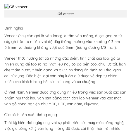
Gỗ veneer
Định nghĩa
Veneer (hay còn gọi là ván lạng) là tấm ván mỏng, được lạng ra từ
cây gỗ tròn tự nhiên, với độ dày thông thường vào khoảng 0.3mm –
0.6 mm và thường không vượt quá 3mm (tương đương 1/8 inch).
Veneer thừa hưởng tất cả những đặc điểm, tính chất của loại gỗ tự
nhiên dùng để tạo ra nó. Vật liệu này có độ bền cao, chịu lực tốt, hạn
chế thấm nước, ít biến dạng và giữ hình dáng ổn định sau thời gian
dài sử dụng. Đặc biệt, loại ván này luôn giữ được vẻ đẹp tự nhiên
khiến cho khách hàng hết sức hài lòng và ưa chuộng.
Ở Việt Nam, Veneer được ứng dụng nhiều trong việc sản xuất các sản
phẩm nội thất hay ván sàn bằng cách dán lớp Veneer vào các mặt
ván gỗ công nghiệp như MDF, HDF, ván dăm, Plywood,…
Các cách sản xuất thông dụng
Thời kỳ hiện đại ngày nay, với sự phát triển của máy móc công nghệ,
việc gia công xử lý ván lạng mỏng đã được cải thiện hơn rất nhiều.