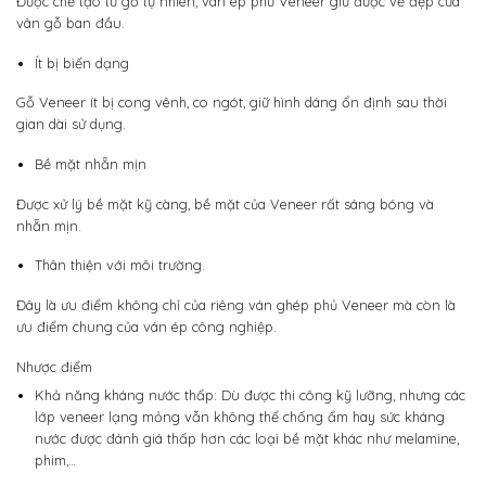
Được chế tạo từ gỗ tự nhiên,
ván ép phủ Veneer
giữ được vẻ đẹp của
vân gỗ ban đầu.
Ít bị biến dạng
Gỗ Veneer ít bị cong vênh, co ngót, giữ hình dáng ổn định sau thời
gian dài sử dụng.
Bề mặt nhẵn mịn
Được xử lý bề mặt kỹ càng, bề mặt của Veneer rất sáng bóng và
nhẵn mịn.
Thân thiện với môi trường.
Đây là ưu điểm không chỉ của riêng ván ghép phủ Veneer mà còn là
ưu điểm chung của ván ép công nghiệp.
Nhược điểm
Khả năng kháng nước thấp:
Dù được thi công kỹ lưỡng, nhưng các
lớp veneer lạng mỏng vẫn không thể chống ẩm hay sức kháng
nước được đánh giá thấp hơn các loại bề mặt khác như melamine,
phim,…