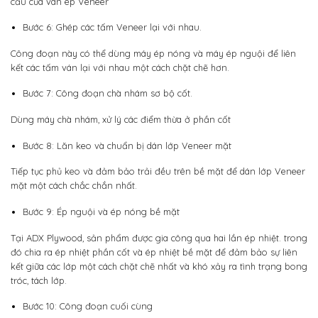
cấu của ván ép Veneer
Bước 6: Ghép các tấm Veneer lại với nhau.
Công đoạn này có thể dùng máy ép nóng và máy ép nguội để liên
kết các tấm ván lại với nhau một cách chặt chẽ hơn.
Bước 7: Công đoạn chà nhám sơ bộ cốt.
Dùng máy chà nhám, xử lý các điểm thừa ở phần cốt
Bước 8: Lăn keo và chuẩn bị dán lớp Veneer mặt
Tiếp tục phủ keo và đảm bảo trải đều trên bề mặt để dán lớp Veneer
mặt một cách chắc chắn nhất.
Bước 9: Ép nguội và ép nóng bề mặt
Tại ADX Plywood, sản phẩm được gia công qua hai lần ép nhiệt. trong
đó chia ra ép nhiệt phần cốt và ép nhiệt bề mặt để đảm bảo sự liên
kết giữa các lớp một cách chặt chẽ nhất và khó xảy ra tình trạng bong
tróc, tách lớp.
Bước 10: Công đoạn cuối cùng