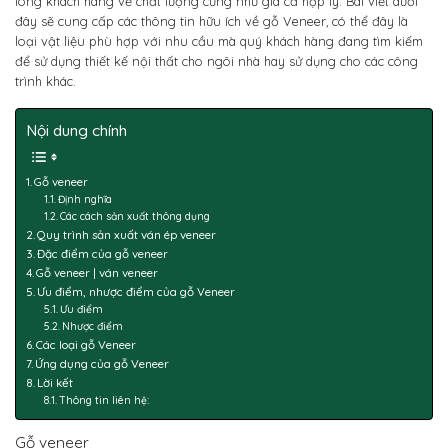
lòng khách hàng về chất lượng cũng như giá cả hợp lý. Bài viết dưới
đây sẽ cung cấp các thông tin hữu ích về gỗ Veneer, có thể đây là
loại vật liệu phù hợp với nhu cầu mà quý khách hàng đang tìm kiếm
để sử dụng thiết kế nội thất cho ngôi nhà hay sử dụng cho các công
trình khác.
Nội dung chính
Gỗ veneer
Định nghĩa
Các cách sản xuất thông dụng
Quy trình sản xuất ván ép veneer
Đặc điểm của gỗ veneer
Gỗ veneer | ván veneer
Ưu điểm, nhược điểm của gỗ Veneer
Ưu điểm
Nhược điểm
Các loại gỗ Veneer
Ứng dụng của gỗ Veneer
Lời kết
Thông tin liên hệ:
Gỗ veneer