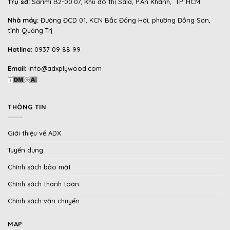
Trụ sở:
Sarimi B2-00.07, Khu đô thị Sala, P.An Khánh, TP. HCM
Nhà máy:
Đường ĐCD 01, KCN Bắc Đồng Hới, phường Đồng Sơn,
tỉnh Quảng Trị
Hotline:
0937 09 88 99
Email:
Info@adxplywood.com
THÔNG TIN
Giới thiệu về ADX
Tuyển dụng
Chính sách bảo mật
Chính sách thanh toán
Chính sách vận chuyển
MAP