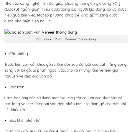
Nhờ vào công nghệ hiện đại giúp khoảng thời gian gia công xử lý
được rút ngắn, giảm thiểu được công sức người lao động, tối ưu được
hiệu quả làm việc. Một số phương pháp để lạng gỗ thường được
dùng phổ biến hiện nay là:
Các sản xuất ván Veneer thông dụng
Cắt phẳng
Trước tiên cần cắt khúc gỗ ra làm đôi, sau đó lưỡi dao cắt thẳng song
song với lõi gỗ, từ phần ngoài vào, cho ra những tấm veneer giữ
nguyên vẻ đẹp của vân gỗ.
Bóc tròn
Cách bóc này cần sử dụng một loại máy cắt có lưỡi dao thật sắc để
bóc lạng veneer từ ngoài vào đến phần tâm của thân gỗ cho đến khi
hết khúc gỗ.
Bóc khối phần tư
Phần thân gỗ sẽ được xẻ làm 4 phần. Tiếp đó, mới thực hiện bóc