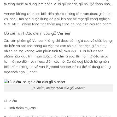
thường được sử dụng làm phần lõi là gỗ óc chó, gỗ sồi, gỗ xoan đào,…
Veneer không chỉ được biết đến như là những tấm ván được ghép lại
với nhau, mà còn được dùng để phủ lên các bề mặt gỗ công nghiệp,
MDF,
MFC
,… nhằm tăng tính thẩm mỹ cũng như độ bền của sản phẩm.
Ưu điểm, nhược điểm của gỗ Veneer
Các sản phẩm gỗ Veneer không chỉ được đánh giá cao về chất lượng,
độ bền và các tính năng ưu việt mà còn sở hữu nét đẹp giản dị tự
nhiên nhưng không kém phần tinh tế, hiện đại. Dù là bất cứ sản
phẩm nào, quy trình sản xuất chặt chẽ ra sao, thì mọi thứ đều sẽ có
hai mặt, ưu điểm và nhược điểm của nó. Do đó quý khách hàng nên
biết thêm thông tin về ván Plywood Veneer để có thể sử dụng chúng
một cách hợp lý nhất.
Ưu điểm, nhược điểm của gỗ Veneer
Ưu điểm
Tính thẩm mỹ cao