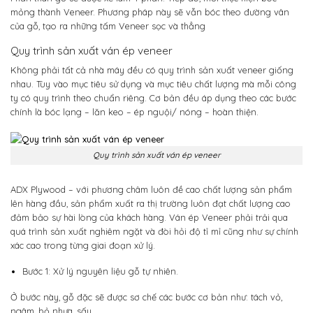
mỏng thành Veneer. Phương pháp này sẽ vẫn bóc theo đường vân
của gỗ, tạo ra những tấm Veneer sọc và thẳng
Quy trình sản xuất ván ép veneer
Không phải tất cả nhà máy đều có quy trình sản xuất veneer giống
nhau. Tùy vào mục tiêu sử dụng và mục tiêu chất lượng mà mỗi công
ty có quy trình theo chuẩn riêng. Cơ bản đều áp dụng theo các bước
chính là bóc lạng – lăn keo – ép nguội/ nóng – hoàn thiện.
Quy trình sản xuất ván ép veneer
ADX Plywood – với phương châm luôn đề cao chất lượng sản phẩm
lên hàng đầu, sản phẩm xuất ra thị trường luôn đạt chất lượng cao
đảm bảo sự hài lòng của khách hàng. Ván ép Veneer phải trải qua
quá trình sản xuất nghiêm ngặt và đòi hỏi độ tỉ mỉ cũng như sự chính
xác cao trong từng giai đoạn xử lý.
Bước 1: Xử lý nguyên liệu gỗ tự nhiên.
Ở bước này, gỗ đặc sẽ được sơ chế các bước cơ bản như: tách vỏ,
ngâm, bỏ nhựa, sấy,…