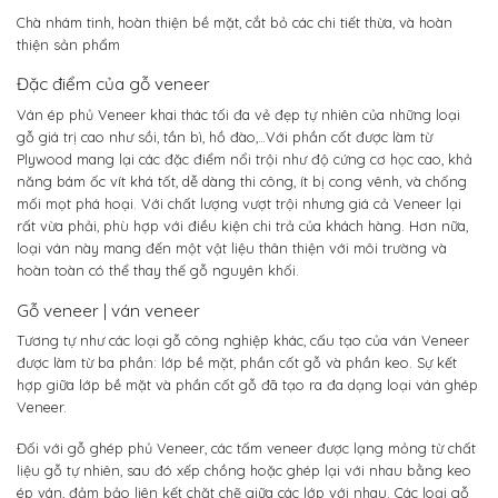
Chà nhám tinh, hoàn thiện bề mặt, cắt bỏ các chi tiết thừa, và hoàn
thiện sản phẩm
Đặc điểm của gỗ veneer
Ván ép phủ Veneer khai thác tối đa vẻ đẹp tự nhiên của những loại
gỗ giá trị cao như sồi, tần bì, hồ đào,…Với phần cốt được làm từ
Plywood mang lại các đặc điểm nổi trội như độ cứng cơ học cao, khả
năng bám ốc vít khá tốt, dễ dàng thi công, ít bị cong vênh, và chống
mối mọt phá hoại. Với chất lượng vượt trội nhưng giá cả Veneer lại
rất vừa phải, phù hợp với điều kiện chi trả của khách hàng. Hơn nữa,
loại ván này mang đến một vật liệu thân thiện với môi trường và
hoàn toàn có thể thay thế gỗ nguyên khối.
Gỗ veneer | ván veneer
Tương tự như các loại gỗ công nghiệp khác, cấu tạo của ván Veneer
được làm từ ba phần: lớp bề mặt, phần cốt gỗ và phần keo. Sự kết
hợp giữa lớp bề mặt và phần cốt gỗ đã tạo ra đa dạng loại ván ghép
Veneer.
Đối với gỗ ghép phủ Veneer, các tấm veneer được lạng mỏng từ chất
liệu gỗ tự nhiên, sau đó xếp chồng hoặc ghép lại với nhau bằng keo
ép ván, đảm bảo liên kết chặt chẽ giữa các lớp với nhau. Các loại gỗ