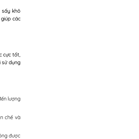
, sấy khô
 giúp các
 cực tốt,
i sử dụng
đến lượng
ạn chế và
hông được