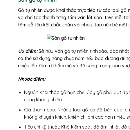
Gỗ tự nhiên được khai thác trực tiếp từ các loại gỗ 
và chế tác thành từng tấm ván lót sàn. Trên mỗi 
tấm gỗ liên kết chắc chắn với nhau, tạo nên bề mặt 
Ưu điểm:
Sở hữu vân gỗ tự nhiên tinh xảo, độc nhất
có thể sử dụng hàng chục năm nếu bảo dưỡng đúng 
nhiều lần. Giá trị thẩm mỹ và độ sang trọng luôn vượ
Nhược điểm:
Nguồn khai thác gỗ hạn chế: Cây gỗ phải đạt độ t
cung không nhiều.
Giá thành cao: Những loại gỗ có độ bền cao, ch
không khuyến khích, khiến chi phí cao hơn nhiều s
Tiêu chí kỹ thuật: Khó kiểm soát độ ẩm, nhiệt độ