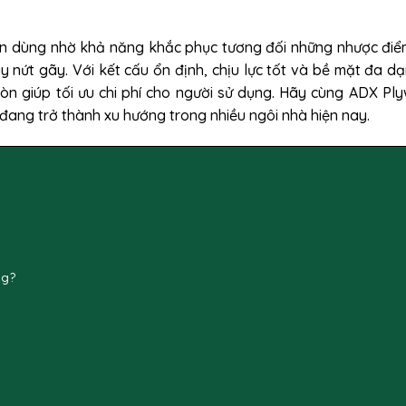
in dùng nhờ khả năng khắc phục tương đối những nhược đi
 nứt gãy. Với kết cấu ổn định, chịu lực tốt và bề mặt đa d
n giúp tối ưu chi phí cho người sử dụng. Hãy cùng ADX Pl
d đang trở thành xu hướng trong nhiều ngôi nhà hiện nay.
ng?
h