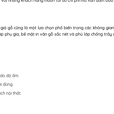
à với những khách hàng muốn tối ưu chi phí mà vẫn đảm bả
giả gỗ cũng là một lựa chọn phổ biến trong các không gian 
 phụ gia, bề mặt in vân gỗ sắc nét và phủ lớp chống trầy 
 do độ ẩm.
i dùng.
ch nội thất.