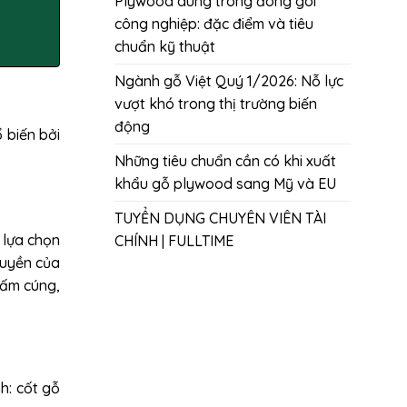
Plywood dùng trong đóng gói
công nghiệp: đặc điểm và tiêu
chuẩn kỹ thuật
Ngành gỗ Việt Quý 1/2026: Nỗ lực
vượt khó trong thị trường biến
động
 biến bởi
Những tiêu chuẩn cần có khi xuất
khẩu gỗ plywood sang Mỹ và EU
TUYỂN DỤNG CHUYÊN VIÊN TÀI
 lựa chọn
CHÍNH | FULLTIME
quyền của
 ấm cúng,
h: cốt gỗ