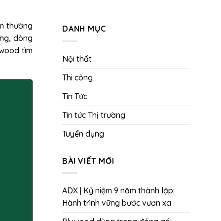
ểm thường
DANH MỤC
ạng, dòng
ywood tìm
Nội thất
Thi công
Tin Tức
Tin tức Thị trường
Tuyển dụng
BÀI VIẾT MỚI
ADX | Kỷ niệm 9 năm thành lập:
Hành trình vững bước vươn xa