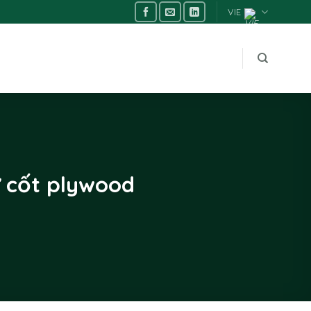
VIE
ừ cốt plywood