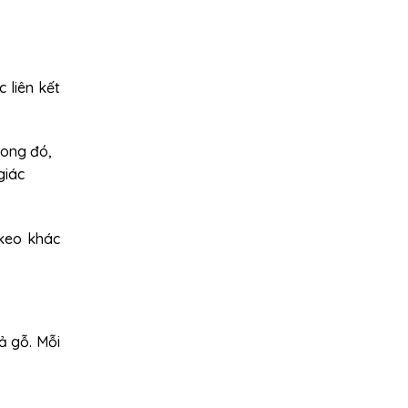
 liên kết
rong đó,
giác
 keo khác
ả gỗ. Mỗi