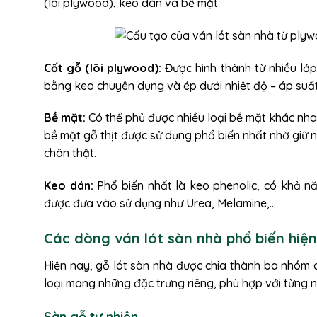
(lõi plywood), keo dán và bề mặt.
Cốt gỗ (lõi plywood):
Được hình thành từ nhiều lớ
bằng keo chuyên dụng và ép dưới nhiệt độ – áp suất
Bề mặt:
Có thể phủ được nhiều loại bề mặt khác nha
bề mặt gỗ thịt được sử dụng phổ biến nhất nhờ giữ 
chân thật.
Keo dán:
Phổ biến nhất là keo phenolic, có khả nă
được đưa vào sử dụng như Urea, Melamine,…
Các dòng ván lót sàn nhà phổ biến hiệ
Hiện nay, gỗ lót sàn nhà được chia thành ba nhóm c
loại mang những đặc trưng riêng, phù hợp với từng 
Sàn gỗ tự nhiên