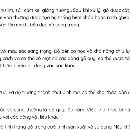
như lim, sồi, căm xe, giáng hương… Sau khi xử lý, gỗ được cắt
tấm ván thường được tạo hệ thống hèm khóa hoặc rãnh ghép
sàn liền mạch, bền đẹp và sang trọng.
 với màu sắc sang trọng. Độ bền cơ học và khả năng chịu lực
cách và có thể có một số các dòng gỗ quý, có thể được tá
t trội so với các dòng ván sàn khác.
uổi và độ trưởng thành nhất định mới có thể khai thác, dẫn 
ắc và cứng thường là gỗ quý, lâu năm. Việc khai thác bị h
o với các dòng vật liệu khác.
 và tình trạng gỗ trong quá trình sản xuất và sử dụng. Nếu k