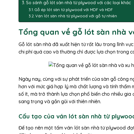
So sánh gỗ lót sàn nhà từ plywood với các loại khác
Gỗ ép lót sàn từ plywood với MDF và HDF
Ván lót sàn nhà từ plywood với gỗ tự nhiên
Tổng quan về gỗ lót sàn nhà 
Gỗ lót sàn nhà đã xuất hiện từ rất lâu trong lĩnh vự
chi phí quá cao và thường chỉ được lựa chọn trong c
Ngày nay, cùng với sự phát triển của sàn gỗ công ng
hơn với mức giá hợp lý mà chất lượng và tính thẩm
số ít, mà trở thành lựa chọn phổ biến cho nhiều g
sang trọng và gần gũi với thiên nhiên.
Cấu tạo của ván lót sàn nhà từ plywoo
Để tạo nên một tấm ván lót sàn nhà từ plywood đạt