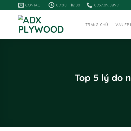
CONTACT
09:00 - 18:00
0937.09.8899
TRANG CHỦ
VÁN ÉP
Top 5 lý do 