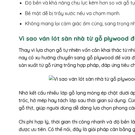
Độ bền và khả năng chịu lực kém hơn so với gỗ t
Bề mặt dễ bị trầy xước nếu va chạm mạnh.
Không mang lại cảm giác ấm cúng, sang trọng nh
Vì sao ván lót sàn nhà từ gỗ plywood 
Thay vì lựa chọn gỗ tự nhiên vốn cần khai thác từ n
nay có xu hướng chuyển sang gỗ plywood để vừa đ
sản xuất từ gỗ rừng trồng hợp pháp, đáp ứng tiêu ch
Nhờ kết cấu nhiều lớp gỗ lạng mỏng ép chặt dưới áp
tróc, hở mép hay tách lớp sau thời gian sử dụng. C
gỗ thịt, giúp người dùng dễ dàng lựa chọn phong c
Chi phí hợp lý, thời gian thi công nhanh và độ bền 
được ưu tiên. Có thể nói, đây là giải pháp cân bằng