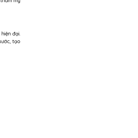
o thẩm mỹ
hiện đại.
xước, tạo