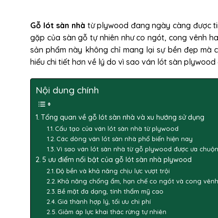
Gỗ lót sàn nhà
từ plywood đang ngày càng được t
gặp của sàn gỗ tự nhiên như co ngót, cong vênh hay
sản phẩm này không chỉ mang lại sự bền đẹp mà cò
hiểu chi tiết hơn về lý do vì sao ván lót sàn plywoo
Nội dung chính
Tổng quan về gỗ lót sàn nhà và xu hướng sử dụng
Cấu tạo của ván lót sàn nhà từ plywood
Các dòng ván lót sàn nhà phổ biến hiện nay
Vì sao ván lót sàn nhà từ gỗ plywood được ưa chuộ
5 ưu điểm nổi bật của gỗ lót sàn nhà plywood
Độ bền và khả năng chịu lực vượt trội
Khả năng chống ẩm, hạn chế co ngót và cong vên
Bề mặt đa dạng, tính thẩm mỹ cao
Giá thành hợp lý, tối ưu chi phí
Giảm áp lực khai thác rừng tự nhiên