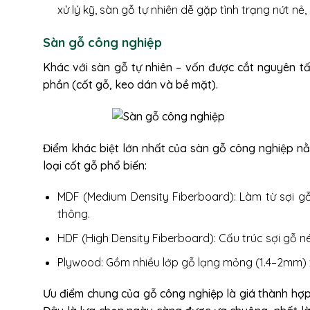
xử lý kỹ, sàn gỗ tự nhiên dễ gặp tình trạng nứt n
Sàn gỗ công nghiệp
Khác với sàn gỗ tự nhiên – vốn được cắt nguyên t
phần (cốt gỗ, keo dán và bề mặt).
Điểm khác biệt lớn nhất của sàn gỗ công nghiệp n
loại cốt gỗ phổ biến:
MDF (Medium Density Fiberboard): Làm từ sợi gỗ 
thông.
HDF (High Density Fiberboard): Cấu trúc sợi gỗ n
Plywood: Gồm nhiều lớp gỗ lạng mỏng (1.4–2mm) xế
Ưu điểm chung của gỗ công nghiệp là giá thành hợp l