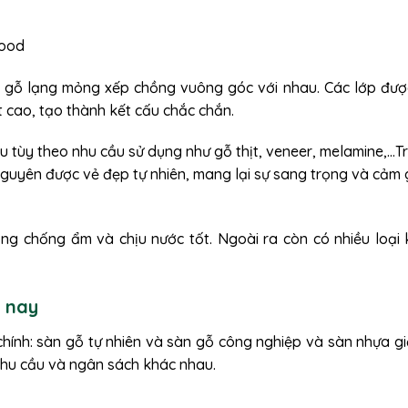
p gỗ lạng mỏng xếp chồng vuông góc với nhau. Các lớp được
 cao, tạo thành kết cấu chắc chắn.
u tùy theo nhu cầu sử dụng như gỗ thịt, veneer, melamine,…T
nguyên được vẻ đẹp tự nhiên, mang lại sự sang trọng và cảm 
ng chống ẩm và chịu nước tốt. Ngoài ra còn có nhiều loại
n nay
hính: sàn gỗ tự nhiên và sàn gỗ công nghiệp và sàn nhựa gi
nhu cầu và ngân sách khác nhau.