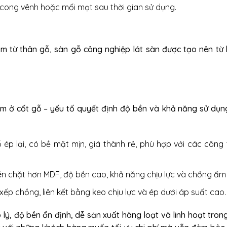
ẻ, cong vênh hoặc mối mọt sau thời gian sử dụng.
ấm từ thân gỗ, sàn gỗ công nghiệp lát sàn được tạo nên từ
ằm ở cốt gỗ – yếu tố quyết định độ bền và khả năng sử dụn
ép lại, có bề mặt mịn, giá thành rẻ, phù hợp với các công 
én chặt hơn MDF, độ bền cao, khả năng chịu lực và chống ẩm 
p chồng, liên kết bằng keo chịu lực và ép dưới áp suất cao.
ý, độ bền ổn định, dễ sản xuất hàng loạt và linh hoạt trong 