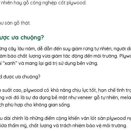
ự nhiên hay gỗ công nghiệp cốt plywood.
ư sàn gỗ thật.
được ưa chuộng?
hững cây lâu năm, dễ dẫn đến suy giảm rừng tự nhiên, người 
ảm bảo chất lượng vừa giảm tác động đến môi trường. Ply
í “xanh” và mang lại giá trị sử dụng bền vững.
 suất cao, plywood có khả năng chịu lực tốt, hạn chế tình t
ùng với đó là sự đa dạng bề mặt như veneer gỗ tự nhiên, mel
ách phù hợp cho không gian sống.
lâu dài chính là những điểm cộng khiến ván lót sàn plywood 
 giữa thẩm mỹ, chất lượng và trách nhiệm bảo vệ môi trường.