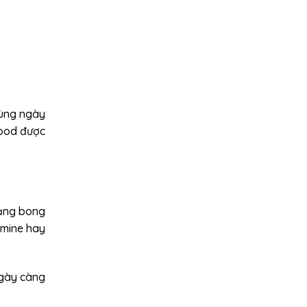
dùng ngày
wood được
rạng bong
amine hay
ngày càng