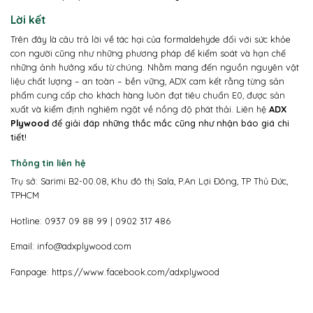
Lời kết
Trên đây là câu trả lời về tác hại của formaldehyde đối với sức khỏe
con người cũng như những phương pháp để kiểm soát và hạn chế
những ảnh hưởng xấu từ chúng. Nhằm mang đến nguồn nguyên vật
liệu chất lượng – an toàn – bền vững, ADX c
am kết rằng từng sản
phẩm cung cấp cho khách hàng luôn đạt tiêu chuẩn E0, được sản
xuất và kiểm định nghiêm ngặt về nồng độ phát thải. Liên hệ
ADX
Plywood
để giải đáp những thắc mắc cũng như nhận báo giá chi
tiết!
Thông tin liên hệ
Trụ sở: Sarimi B2-00.08, Khu đô thị Sala, P.An Lợi Đông, TP Thủ Đức,
TPHCM
Hotline: 0937 09 88 99 | 0902 317 486
Email: info@adxplywood.com
Fanpage:
https://www.facebook.com/adxplywood