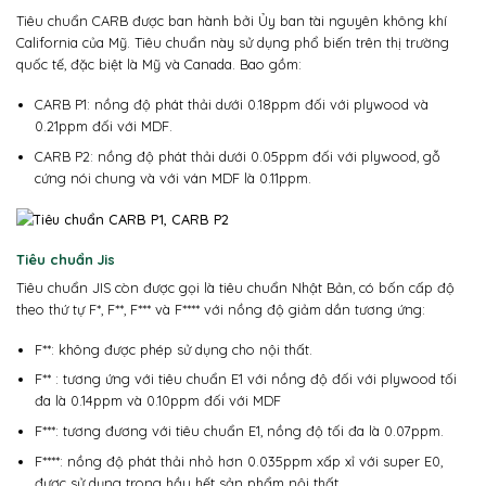
Tiêu chuẩn CARB được ban hành bởi Ủy ban tài nguyên không khí
California của Mỹ. Tiêu chuẩn này sử dụng phổ biến trên thị trường
quốc tế, đặc biệt là Mỹ và Canada. Bao gồm:
CARB P1: nồng độ phát thải dưới 0.18ppm đối với plywood và
0.21ppm đối với MDF.
CARB P2: nồng độ phát thải dưới 0.05ppm đối với plywood, gỗ
cứng nói chung và với ván MDF là 0.11ppm.
Tiêu chuẩn Jis
Tiêu chuẩn JIS còn được gọi là tiêu chuẩn Nhật Bản, có bốn cấp độ
theo thứ tự F*, F**, F*** và F**** với nồng độ giảm dần tương ứng:
F**: không được phép sử dụng cho nội thất.
F** : tương ứng với tiêu chuẩn E1 với nồng độ đối với plywood tối
đa là 0.14ppm và 0.10ppm đối với MDF
F***: tương đương với tiêu chuẩn E1, nồng độ tối đa là 0.07ppm.
F****: nồng độ phát thải nhỏ hơn 0.035ppm xấp xỉ với super E0,
được sử dụng trong hầu hết sản phẩm nội thất.