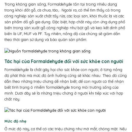
Trong không gian sống, Formaldehyde tồn tại trong nhiều dạng
trong khói đốt gỗ, cà chua, táo,.. Ngoài ra, có thể tìm thấy cả trong
công nghiệp sản xuất chất tẩy rửa, các loại sơn, khói thuốc lá và các
sản phẩm đồ gỗ gia dụng. Đặc biệt, hợp chất này còn ứng dụng phổ
biến trong sản xuất gỗ công nghiệp như bột gỗ và keo kết dính phổ
biến là UF, MUF và PF. Tuy nhiên, nồng độ của chúng sẽ giảm dần
theo thời gian sử dụng và bảo quản sản phẩm.
Tác hại của Formaldehyde đối với sức khỏe con người
Formaldehyde là chất gây hại cho sức khỏe con người, ở từng nồng
độ phát thải mà mức độ ảnh hưởng cũng sẽ khác nhau. Theo đó cũng
dẫn theo những triệu chứng dễ nhận biết, để con người có thể nhận
biết tình trạng ô nhiễm formaldehyde trong môi trường sống của
mình. Dưới đây sẽ là những triệu chứng ở người khi tiếp xúc với hợp
chất này.
Mức độ nhẹ
Ở mức độ này, cơ thể có các triệu chứng như mờ mắt, chóng mặt. Nếu