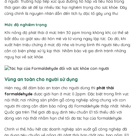
ở người. Trường hợp tiếp xúc qua đường hô hấp và tiêu hóa trong
thời gian dài sẽ để lại nhiều tác hại nghiêm trọng cho sức khỏe. Đây
cũng chính là nguyên nhân dẫn đến tích tụ độc tố gây ung thư.
Mức độ nghiêm trọng
Khi nồng độ phát thải ở mức trên 30 ppm trong không khí, cơ thể sẽ
bắt đầu co giật sau đó hôn mê và tử vong ngay lập tức. Do đó, khi
xuất hiện triệu chứng ở mức độ nhẹ và trung bình thì người tiêu dùng
cần có biện pháp xử lý kịp thời. Nhằm bảo vệ gia đình tránh những
nguy hại về sức khỏe.
Vùng an toàn cho người sử dụng
Hiện nay, để đảm bảo an toàn cho người dùng thì
phát thải
formaldehyde
được giới hạn ở mức 0.2ppm. Đặc biệt trong lĩnh vực
nội thất, nơi những sản phẩm gỗ công nghiệp sống chung với con
người thì càng cần đảm bảo nồng độ Formaldehyde thấp nhất. Nhiều
Quốc gia trên Thế giới đã quy định tiêu chuẩn E1 tối thiểu đối với
dòng ván nội thất nhằm hạn chế tối đa tác hại của formaldehyde.
Chính vì thế, hầu hết các doanh nghiệp sản xuất gỗ công nghiệp đã
áp dụng tiêu chuẩn về nồng độ phát thải hợp chất này, bao gồm: E0,