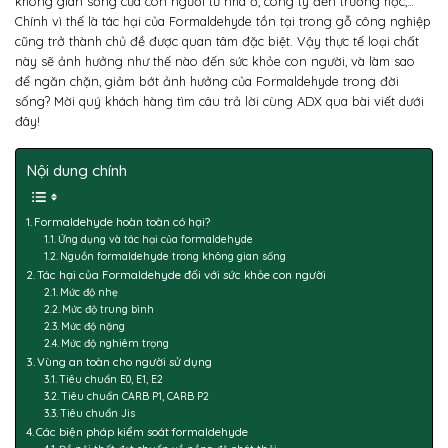
không gian sống của con người từ nhà ở, công ty đến trường học,…
Chính vì thế là tác hại của Formaldehyde tồn tại trong gỗ công nghiệp
cũng trở thành chủ đề được quan tâm đặc biệt. Vậy thực tế loại chất
này sẽ ảnh hưởng như thế nào đến sức khỏe con người, và làm sao
để ngăn chặn, giảm bớt ảnh hưởng của Formaldehyde trong đời
sống? Mời quý khách hàng tìm câu trả lời cùng ADX qua bài viết dưới
đây!
Nội dung chính
Formaldehyde hoàn toàn có hại?
Ứng dụng và tác hại của formaldehyde
Nguồn formaldehyde trong không gian sống
Tác hại của Formaldehyde đối với sức khỏe con người
Mức độ nhẹ
Mức độ trung bình
Mức độ nặng
Mức độ nghiêm trọng
Vùng an toàn cho người sử dụng
Tiêu chuẩn E0, E1, E2
Tiêu chuẩn CARB P1, CARB P2
Tiêu chuẩn Jis
Các biện pháp kiểm soát formaldehyde