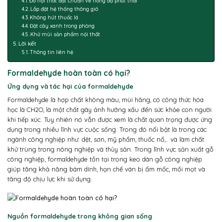
Đồ nội thất đạt chuẩn về nồng độ phát thải
Lắp đặt hệ thống thông gió
Không hút thuốc lá
Đặt cây xanh trong phòng
Khử mùi sản phẩm nội thất
Lời kết
Thông tin liên hệ
Formaldehyde hoàn toàn có hại?
Ứng dụng và tác hại của formaldehyde
Formaldehyde là hợp chất không màu, mùi hăng, có công thức hóa
học là CH2O, là một chất gây ảnh hưởng xấu đến sức khỏe con người
khi tiếp xúc. Tuy nhiên nó vẫn được xem là chất quan trọng được ứng
dụng trong nhiều lĩnh vực cuộc sống. Trong đó nổi bật là trong các
ngành công nghiệp như: dệt, sơn, mỹ phẩm, thuốc nổ,.. và làm chất
khử trùng trong nông nghiệp và thủy sản. Trong lĩnh vực sản xuất gỗ
công nghiệp, formaldehyde tồn tại trong keo dán gỗ công nghiệp
giúp tăng khả năng bám dính, hạn chế ván bị ẩm mốc, mối mọt và
tăng độ chịu lực khi sử dụng.
Nguồn formaldehyde trong không gian sống