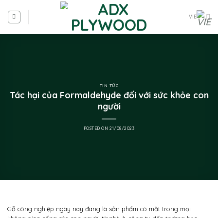
VIE
TIN TỨC
Tác hại của Formaldehyde đối với sức khỏe con
người
POSTED ON
21/08/2023
Gỗ công nghiệp ngày nay đang là sản phẩm có mặt trong mọi