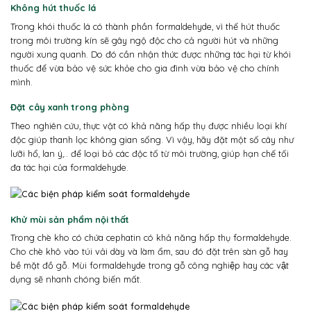
Không hút thuốc lá
Trong khói thuốc lá có thành phần formaldehyde, vì thế hút thuốc
trong môi trường kín sẽ gây ngộ độc cho cả người hút và những
người xung quanh. Do đó cần nhận thức được những tác hại từ khói
thuốc để vừa bảo vệ sức khỏe cho gia đình vừa bảo vệ cho chính
mình.
Đặt cây xanh trong phòng
Theo nghiên cứu, thực vật có khả năng hấp thụ được nhiều loại khí
độc giúp thanh lọc không gian sống. Vì vậy, hãy đặt một số cây như
lưỡi hổ, lan ý,.. để loại bỏ các độc tố từ môi trường, giúp hạn chế tối
đa tác hại của formaldehyde.
Khử mùi sản phẩm nội thất
Trong chè kho có chứa cephatin có khả năng hấp thụ formaldehyde.
Cho chè khô vào túi vải dày và làm ẩm, sau đó đặt trên sàn gỗ hay
bề mặt đồ gỗ. Mùi formaldehyde trong gỗ công nghiệp hay các vật
dụng sẽ nhanh chóng biến mất.