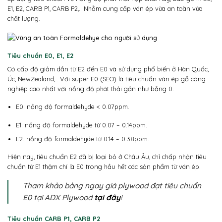
E1, E2, CARB P1, CARB P2,.. Nhằm cung cấp ván ép vừa an toàn vừa
chất lượng.
Tiêu chuẩn E0, E1, E2
Có cấp độ giảm dần từ E2 đến E0 và sử dụng phổ biến ở Hàn Quốc,
Úc, NewZealand,.. Với super E0 (SEO) là tiêu chuẩn ván ép gỗ công
nghiệp cao nhất với nồng độ phát thải gần như bằng 0.
E0: nồng độ formaldehyde < 0.07ppm.
E1: nồng độ formaldehyde từ 0.07 – 0.14ppm.
E2: nồng độ formaldehyde từ 0.14 – 0.38ppm.
Hiện nay, tiêu chuẩn E2 đã bị loại bỏ ở Châu Âu, chỉ chấp nhận tiêu
chuẩn từ E1 thậm chí là E0 trong hầu hết các sản phẩm từ ván ép.
Tham khảo bảng ngay giá plywood đạt tiêu chuẩn
E0 tại ADX Plywood
tại đây
!
Tiêu chuẩn CARB P1, CARB P2