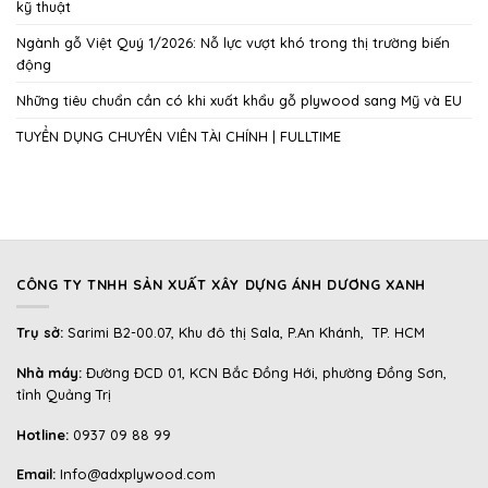
kỹ thuật
Ngành gỗ Việt Quý 1/2026: Nỗ lực vượt khó trong thị trường biến
động
Những tiêu chuẩn cần có khi xuất khẩu gỗ plywood sang Mỹ và EU
TUYỂN DỤNG CHUYÊN VIÊN TÀI CHÍNH | FULLTIME
CÔNG TY TNHH SẢN XUẤT XÂY DỰNG ÁNH DƯƠNG XANH
Trụ sở:
Sarimi B2-00.07, Khu đô thị Sala, P.An Khánh, TP. HCM
Nhà máy:
Đường ĐCD 01, KCN Bắc Đồng Hới, phường Đồng Sơn,
tỉnh Quảng Trị
Hotline:
0937 09 88 99
Email:
Info@adxplywood.com