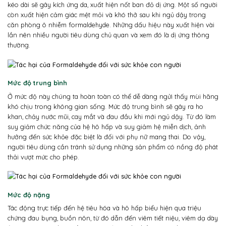
kéo dài sẽ gây kích ứng da, xuất hiện nốt ban đỏ dị ứng. Một số người
còn xuất hiện cảm giác mệt mỏi và khó thở sau khi ngủ dậy trong
căn phòng ô nhiễm formaldehyde. Những dấu hiệu này xuất hiện vài
lần nên nhiều người tiêu dùng chủ quan và xem đó là dị ứng thông
thường.
Mức độ trung bình
Ở mức độ này chúng ta hoàn toàn có thể dễ dàng ngửi thấy mùi hăng
khó chịu trong không gian sống. Mức độ trung bình sẽ gây ra ho
khan, chảy nước mũi, cay mắt và đau đầu khi mới ngủ dậy. Từ đó làm
suy giảm chức năng của hệ hô hấp và suy giảm hệ miễn dịch, ảnh
hưởng đến sức khỏe đặc biệt là đối với phụ nữ mang thai. Do vậy,
người tiêu dùng cần tránh sử dụng những sản phẩm có nồng độ phát
thải vượt mức cho phép.
Mức độ nặng
Tác động trực tiếp đến hệ tiêu hóa và hô hấp biểu hiện qua triệu
chứng đau bụng, buồn nôn, từ đó dẫn đến viêm tiết niệu, viêm dạ dày