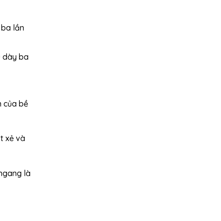
 ba lần
u dày ba
n của bề
t xẻ và
 ngang là