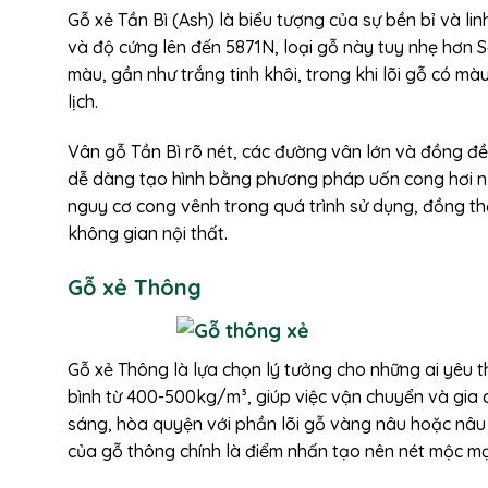
Gỗ xẻ Tần Bì (Ash) là biểu tượng của sự bền bỉ và l
và độ cứng lên đến 5871N, loại gỗ này tuy nhẹ hơn 
màu, gần như trắng tinh khôi, trong khi lõi gỗ có 
lịch.
Vân gỗ Tần Bì rõ nét, các đường vân lớn và đồng đều
dễ dàng tạo hình bằng phương pháp uốn cong hơi nướ
nguy cơ cong vênh trong quá trình sử dụng, đồng th
không gian nội thất.
Gỗ xẻ Thông
Gỗ xẻ Thông là lựa chọn lý tưởng cho những ai yêu t
bình từ 400-500kg/m³, giúp việc vận chuyển và gia
sáng, hòa quyện với phần lõi gỗ vàng nâu hoặc nâu
của gỗ thông chính là điểm nhấn tạo nên nét mộc m