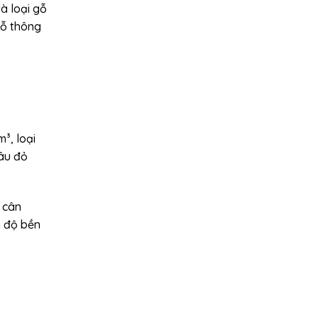
à loại gỗ
gỗ thông
³, loại
nâu đỏ
 cân
n độ bền