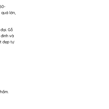
60-
 quá lớn,
 đại. Gỗ
 đinh và
t đẹp tự
phẩm.