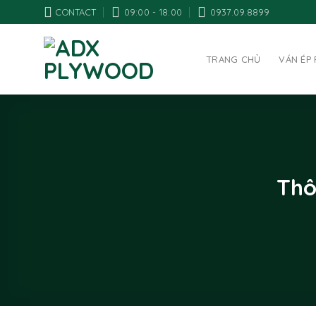
CONTACT
09:00 - 18:00
0937.09.8899
TRANG CHỦ
VÁN ÉP
Thô