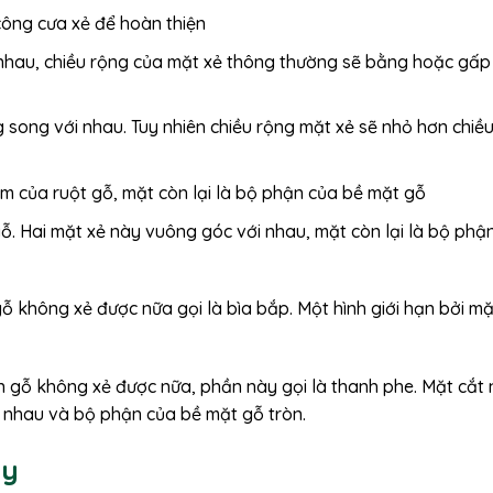
 công cưa xẻ để hoàn thiện
i nhau, chiều rộng của mặt xẻ thông thường sẽ bằng hoặc gấp
ng song với nhau. Tuy nhiên chiều rộng mặt xẻ sẽ nhỏ hơn chiề
m của ruột gỗ, mặt còn lại là bộ phận của bề mặt gỗ
gỗ. Hai mặt xẻ này vuông góc với nhau, mặt còn lại là bộ phậ
gỗ không xẻ được nữa gọi là bìa bắp. Một hình giới hạn bởi mặ
ần gỗ không xẻ được nữa, phần này gọi là thanh phe. Mặt cắt
i nhau và bộ phận của bề mặt gỗ tròn.
ay