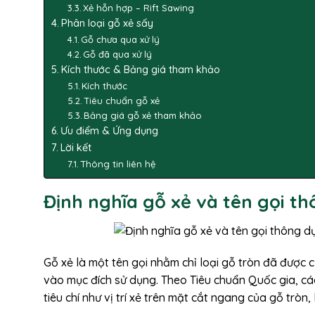
Xẻ hỗn hợp – Rift Sawing
Phân loại gỗ xẻ sấy
Gỗ chưa qua xử lý
Gỗ đã qua xử lý
Kích thước & Bảng giá tham khảo
Kích thước
Tiêu chuẩn gỗ xẻ
Bảng giá gỗ xẻ tham khảo
Ưu điểm & Ứng dụng
Lời kết
Thông tin liên hệ
Định nghĩa gỗ xẻ và tên gọi t
Gỗ xẻ là một tên gọi nhằm chỉ loại gỗ tròn đã được 
vào mục đích sử dụng. Theo Tiêu chuẩn Quốc gia, các
tiêu chí như vị trí xẻ trên mặt cắt ngang của gỗ tròn,