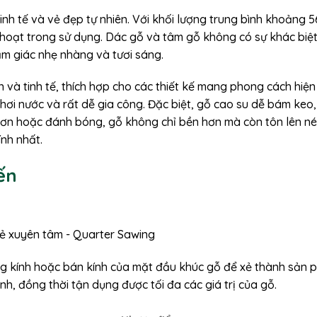
inh tế và vẻ đẹp tự nhiên. Với khối lượng trung bình khoảng 5
 hoạt trong sử dụng. Dác gỗ và tâm gỗ không có sự khác biệt
m giác nhẹ nhàng và tươi sáng.
và tinh tế, thích hợp cho các thiết kế mang phong cách hiện
 hơi nước và rất dễ gia công. Đặc biệt, gỗ cao su dễ bám keo,
 sơn hoặc đánh bóng, gỗ không chỉ bền hơn mà còn tôn lên né
nh nhất.
ến
 kính hoặc bán kính của mặt đầu khúc gỗ để xẻ thành sản 
, đồng thời tận dụng được tối đa các giá trị của gỗ.