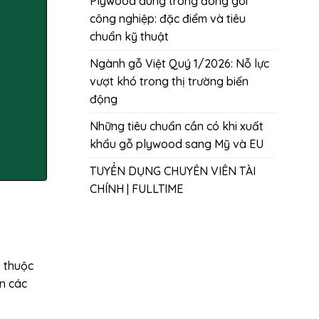
Plywood dùng trong đóng gói
công nghiệp: đặc điểm và tiêu
chuẩn kỹ thuật
Ngành gỗ Việt Quý 1/2026: Nỗ lực
vượt khó trong thị trường biến
động
Những tiêu chuẩn cần có khi xuất
khẩu gỗ plywood sang Mỹ và EU
TUYỂN DỤNG CHUYÊN VIÊN TÀI
CHÍNH | FULLTIME
y thuộc
ên các