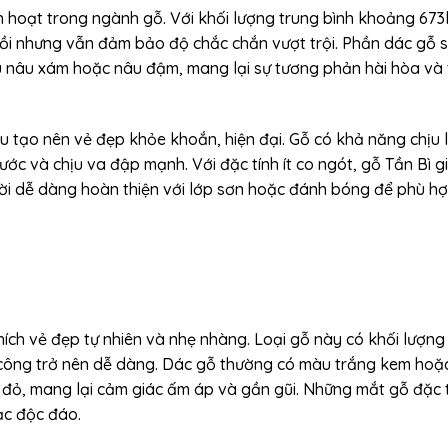
inh hoạt trong ngành gỗ. Với khối lượng trung bình khoảng 67
Sồi nhưng vẫn đảm bảo độ chắc chắn vượt trội. Phần dác gỗ 
màu nâu xám hoặc nâu đậm, mang lại sự tương phản hài hòa và
 tạo nên vẻ đẹp khỏe khoắn, hiện đại. Gỗ có khả năng chịu l
c và chịu va đập mạnh. Với đặc tính ít co ngót, gỗ Tần Bì g
ời dễ dàng hoàn thiện với lớp sơn hoặc đánh bóng để phù hợ
hích vẻ đẹp tự nhiên và nhẹ nhàng. Loại gỗ này có khối lượng
 công trở nên dễ dàng. Dác gỗ thường có màu trắng kem hoặ
 đỏ, mang lại cảm giác ấm áp và gần gũi. Những mắt gỗ đặc 
ạc độc đáo.