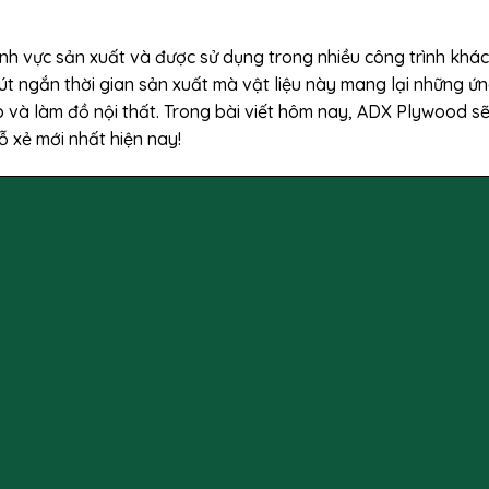
lĩnh vực sản xuất và được sử dụng trong nhiều công trình khác
rút ngắn thời gian sản xuất mà vật liệu này mang lại những ứ
p và làm đồ nội thất. Trong bài viết hôm nay, ADX Plywood s
ỗ xẻ mới nhất hiện nay!