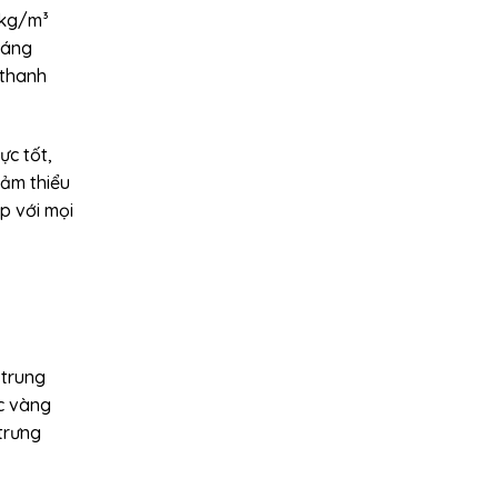
3kg/m³
sáng
 thanh
ực tốt,
iảm thiểu
p với mọi
 trung
c vàng
trưng