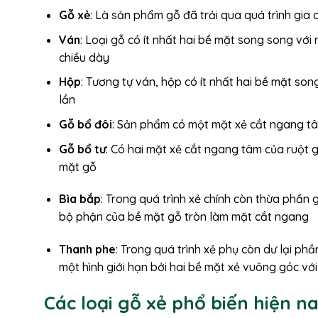
Gỗ xẻ
: Là sản phẩm gỗ đã trải qua quá trình gia
Ván
: Loại gỗ có ít nhất hai bề mặt song song vớ
chiều dày
Hộp
: Tương tự ván, hộp có ít nhất hai bề mặt so
lần
Gỗ bổ đôi
: Sản phẩm có một mặt xẻ cắt ngang tâ
Gỗ bổ tư
: Có hai mặt xẻ cắt ngang tâm của ruột 
mặt gỗ
Bìa bắp
: Trong quá trình xẻ chính còn thừa phần 
bộ phận của bề mặt gỗ tròn làm mặt cắt ngang
Thanh phe
: Trong quá trình xẻ phụ còn dư lại ph
một hình giới hạn bởi hai bề mặt xẻ vuông góc vớ
Các loại gỗ xẻ phổ biến hiện n