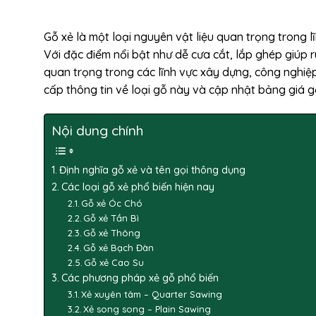
Gỗ xẻ là một loại nguyên vật liệu quan trọng trong 
Với đặc điểm nổi bật như dễ cưa cắt, lắp ghép giúp 
quan trọng trong các lĩnh vực xây dựng, công nghiệ
cấp thông tin về loại gỗ này và cập nhật bảng giá g
Nội dung chính
Định nghĩa gỗ xẻ và tên gọi thông dụng
Các loại gỗ xẻ phổ biến hiện nay
Gỗ xẻ Óc Chó
Gỗ xẻ Tần Bì
Gỗ xẻ Thông
Gỗ xẻ Bạch Đàn
Gỗ xẻ Cao Su
Các phương pháp xẻ gỗ phổ biến
Xẻ xuyên tâm – Quarter Sawing
Xẻ song song – Plain Sawing