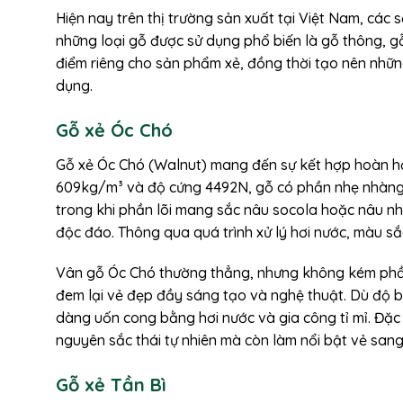
Hiện nay trên thị trường sản xuất tại Việt Nam, các
những loại gỗ được sử dụng phổ biến là gỗ thông, 
điểm riêng cho sản phẩm xẻ, đồng thời tạo nên nhữn
dụng.
Gỗ xẻ Óc Chó
Gỗ xẻ Óc Chó (Walnut) mang đến sự kết hợp hoàn hảo
609kg/m³ và độ cứng 4492N, gỗ có phần nhẹ nhàng h
trong khi phần lõi mang sắc nâu socola hoặc nâu nh
độc đáo. Thông qua quá trình xử lý hơi nước, màu s
Vân gỗ Óc Chó thường thẳng, nhưng không kém phần
đem lại vẻ đẹp đầy sáng tạo và nghệ thuật. Dù độ bề
dàng uốn cong bằng hơi nước và gia công tỉ mỉ. Đặc
nguyên sắc thái tự nhiên mà còn làm nổi bật vẻ sang
Gỗ xẻ Tần Bì