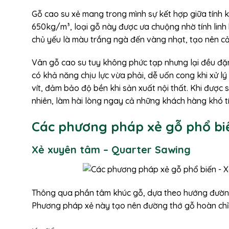
Gỗ cao su xẻ mang trong mình sự kết hợp giữa tính k
650kg/m³, loại gỗ này được ưa chuộng nhờ tính linh
chủ yếu là màu trắng ngà đến vàng nhạt, tạo nên cả
Vân gỗ cao su tuy không phức tạp nhưng lại đều đặn 
có khả năng chịu lực vừa phải, dễ uốn cong khi xử lý
vít, đảm bảo độ bền khi sản xuất nội thất. Khi được
nhiên, làm hài lòng ngay cả những khách hàng khó tí
Các phương pháp xẻ gỗ phổ bi
Xẻ xuyên tâm – Quarter Sawing
Thông qua phần tâm khúc gỗ, dựa theo hướng đường
Phương pháp xẻ này tạo nên đường thớ gỗ hoàn chỉnh