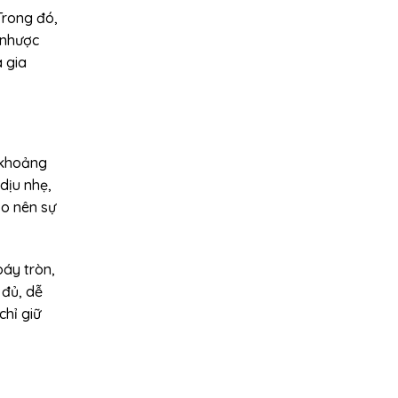
Trong đó,
 nhược
 gia
 khoảng
dịu nhẹ,
ạo nên sự
áy tròn,
 đủ, dễ
chỉ giữ