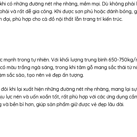
khi có những đường nét nhẹ nhàng, mềm mại. Dù không phải l
phải và rất dễ gia công. Khi được sơn phủ hoặc đánh bóng, 
ại, phù hợp cho cả đồ nội thất lẫn trang trí kiến trúc.
 mạnh trong tự nhiên. Với khối lượng trung bình 650-750kg/m
có màu trắng ngà sáng, trong khi tâm gỗ mang sắc thái từ 
m sắc sảo, tạo nên vẻ đẹp ấn tượng.
i khi lại xuất hiện những đường nét nhẹ nhàng, mang lại sự
ịu lực nén và uốn xoắn tốt, rất phù hợp với các ứng dụng cầ
 và bền bỉ hơn, giúp sản phẩm giữ được vẻ đẹp lâu dài.