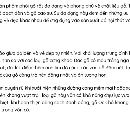
 sản phẩm phôi gỗ rất đa dạng và phong phú về chất liệu gỗ. 
gỗ bạch đàn và gỗ cao su. Sự đa dạng này đem đến những ưu
g vẻ đẹp khác nhau để ứng dụng vào sản xuất đồ nội thất và
 giữa độ bền và vẻ đẹp tự nhiên. Với khối lượng trung bình
ơn so với các loại gỗ cứng khác. Dác gỗ có màu trắng ngà 
ạt, đôi lúc điểm thêm ánh tím đỏ cùng các vân gỗ đậm nét, t
ắc của gỗ càng trở nên đồng nhất và ấn tượng hơn.
 quyến rũ khi xuất hiện những đường cong mềm mại hoặc xo
n không vượt trội, loại gỗ này vẫn có khả năng chịu lực vừa
 biệt, khi hoàn thiện bằng cách đánh bóng, gỗ Óc Chó không 
 trọng vốn có.