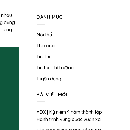
 nhau.
DANH MỤC
ng dụng
ẽ cung
Nội thất
Thi công
Tin Tức
Tin tức Thị trường
Tuyển dụng
BÀI VIẾT MỚI
ADX | Kỷ niệm 9 năm thành lập:
Hành trình vững bước vươn xa