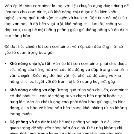
Ván ép lót sàn container là loại vật liệu chuyên dụng được dùng để
làm sàn cho container, có khả năng chịu được điều kiện khắc
nghiệt trong quá trình vận chuyển và lưu kho. Đặc tính nổi bật của
loại ván này là độ bền vượt trội, khả năng chịu lực tốt, chống va
đập cao, cùng bề mặt bằng phẳng giúp giữ thăng bằng và ổn định
cho hàng hóa.
Để đạt tiêu chuẩn lót sàn container, ván ép cần đáp ứng một số
yếu tố quan trọng bao gồm:
Khả năng chịu lực tốt:
Ván ép lót sàn container phải chịu được
sức nặng của hàng hóa và các tác động va đập trong quá trình
vận chuyển. Điều này đòi hỏi vật liệu phải có độ cứng và khả
năng chịu lực tuyệt vời để tránh bị biến dạng hay nứt gãy.
Khả năng chống va đập:
Trong quá trình vận chuyển, container
có thể phải chịu các tác động từ va chạm bên ngoài hoặc sự
rung lắc. Ván ép chất lượng cao phải đảm bảo giữ nguyên hình
dạng, giúp bảo vệ hàng hóa bên trong khỏi những rủi ro không
mong muốn.
Độ phẳng và ổn định:
Một bề mặt phẳng và mịn là điều kiện
quan trọng để sắp xếp hàng hóa ổn định. Điều này không chỉ
giảm thiểu tình trạng hàng hóa bị trượt hay lệch, mà còn giúp