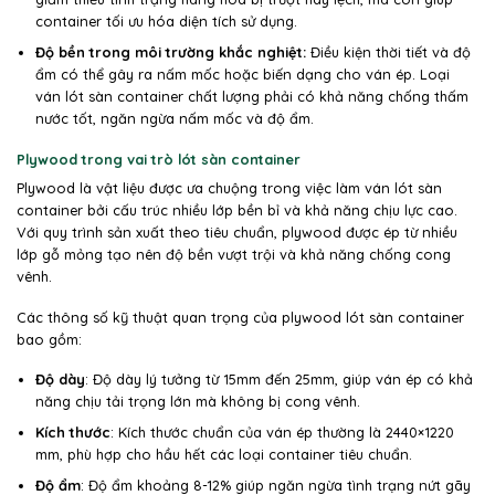
container tối ưu hóa diện tích sử dụng.
Độ bền trong môi trường khắc nghiệt:
Điều kiện thời tiết và độ
ẩm có thể gây ra nấm mốc hoặc biến dạng cho ván ép. Loại
ván lót sàn container chất lượng phải có khả năng chống thấm
nước tốt, ngăn ngừa nấm mốc và độ ẩm.
Plywood trong vai trò lót sàn container
Plywood là vật liệu được ưa chuộng trong việc làm ván lót sàn
container bởi cấu trúc nhiều lớp bền bỉ và khả năng chịu lực cao.
Với quy trình sản xuất theo tiêu chuẩn, plywood được ép từ nhiều
lớp gỗ mỏng tạo nên độ bền vượt trội và khả năng chống cong
vênh.
Các thông số kỹ thuật quan trọng của plywood lót sàn container
bao gồm:
Độ dày
: Độ dày lý tưởng từ 15mm đến 25mm, giúp ván ép có khả
năng chịu tải trọng lớn mà không bị cong vênh.
Kích thước
: Kích thước chuẩn của ván ép thường là 2440×1220
mm, phù hợp cho hầu hết các loại container tiêu chuẩn.
Độ ẩm
: Độ ẩm khoảng 8-12% giúp ngăn ngừa tình trạng nứt gãy