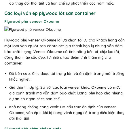
do thay đổi thời tiết và hạn chế sự phát triển của nấm mốc.
Các loại ván ép plywood lót sàn container
Plywood phủ veneer Okoume
Plywood phủ veneer Okoume là lựa chọn tối ưu cho khách hàng cần
một loại ván ép lót sàn container giá thành hợp lý nhưng vẫn đảm
bảo chất lượng. Veneer Okoume có tính năng bền bỉ, chịu lực tốt,
đồng thời màu sắc đẹp, tự nhiên, tạo thêm tính thẩm mỹ cho
container.
Độ bền cao: Chịu được tải trọng lớn và ổn định trong môi trường
khắc nghiệt.
Giá thành hợp lý: So với các loại veneer khác, Okoume có mức
giá cạnh tranh mà vẫn đảm bảo chất lượng, phù hợp cho những
dự án có ngân sách hạn chế.
Khả năng chống cong vênh: Do cấu trúc ổn định của veneer
Okoume, ván ép ít khi bị cong vênh ngay cả trong điều kiện thay
đổi thời tiết.
Plywood phủ phim chống nước