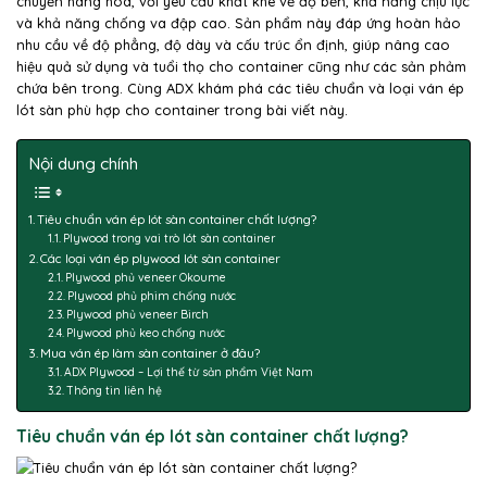
chuyển hàng hóa, với yêu cầu khắt khe về độ bền, khả năng chịu lực
và khả năng chống va đập cao. Sản phẩm này đáp ứng hoàn hảo
nhu cầu về độ phẳng, độ dày và cấu trúc ổn định, giúp nâng cao
hiệu quả sử dụng và tuổi thọ cho container cũng như các sản phảm
chứa bên trong. Cùng ADX khám phá các tiêu chuẩn và loại ván ép
lót sàn phù hợp cho container trong bài viết này.
Nội dung chính
Tiêu chuẩn ván ép lót sàn container chất lượng?
Plywood trong vai trò lót sàn container
Các loại ván ép plywood lót sàn container
Plywood phủ veneer Okoume
Plywood phủ phim chống nước
Plywood phủ veneer Birch
Plywood phủ keo chống nước
Mua ván ép làm sàn container ở đâu?
ADX Plywood – Lợi thế từ sản phẩm Việt Nam
Thông tin liên hệ
Tiêu chuẩn ván ép lót sàn container chất lượng?