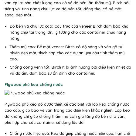
ván ép lót sàn chất lượng cao cả về độ bền lẫn thẩm mỹ. Birch nổi
tiếng với tính năng chịu lực và độ bền tốt, đồng thời có bề mặt
sáng, đẹp mắt.
Độ bền và chịu lực cao: Cấu trúc của veneer Birch đảm bảo khả
năng chịu tải trọng lớn, lý tưởng cho các container chứa hàng
nặng.
Thẩm mỹ cao: Bề mặt veneer Birch có độ sáng và vân gỗ tự
nhiên đẹp mắt, thích hợp cho các dự án yêu cầu tính thẩm mỹ
cao.
Chống cong vênh tốt: Birch ít bị ảnh hưởng bởi điều kiện nhiệt độ
và độ ẩm, đảm bảo sự ổn định cho container.
Plywood phủ keo chống nước
Plywood phủ keo đỏ được thiết kế đặc biệt với lớp keo chống nước
cao cấp, giúp bảo vệ ván trong các điều kiện khắc nghiệt. Lớp keo
đỏ không chỉ giúp chống thấm mà còn gia tăng độ bền cho ván,
phù hợp cho các container sử dụng lâu dài.
Chống nước hiệu quả: Keo đỏ giúp chống nước hiệu quả, hạn chế