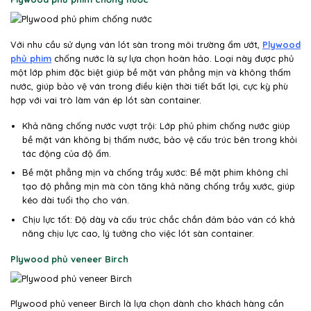
Với nhu cầu sử dụng ván lót sàn trong môi trường ẩm ướt,
Plywood
phủ phim
chống nước là sự lựa chọn hoàn hảo. Loại này được phủ
một lớp phim đặc biệt giúp bề mặt ván phẳng mịn và không thấm
nước, giúp bảo vệ ván trong điều kiện thời tiết bất lợi, cực kỳ phù
hợp với vai trò làm ván ép lót sàn container.
Khả năng chống nước vượt trội: Lớp phủ phim chống nước giúp
bề mặt ván không bị thấm nước, bảo vệ cấu trúc bên trong khỏi
tác động của độ ẩm.
Bề mặt phẳng mịn và chống trầy xước: Bề mặt phim không chỉ
tạo độ phẳng mịn mà còn tăng khả năng chống trầy xước, giúp
kéo dài tuổi thọ cho ván.
Chịu lực tốt: Độ dày và cấu trúc chắc chắn đảm bảo ván có khả
năng chịu lực cao, lý tưởng cho việc lót sàn container.
Plywood phủ veneer Birch
Plywood phủ veneer Birch là lựa chọn dành cho khách hàng cần