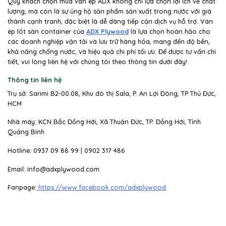
Quý khách chọn mua ván ép ADX không chỉ lựa chọn lợi ích về chất
lượng, mà còn là sự ủng hộ sản phẩm sản xuất trong nước với giá
thành cạnh tranh, đặc biệt là dễ dàng tiếp cận dịch vụ hỗ trợ. Ván
ép lót sàn container của
ADX Plywood
là lựa chọn hoàn hảo cho
các doanh nghiệp vận tải và lưu trữ hàng hóa, mang đến độ bền,
khả năng chống nước, và hiệu quả chi phí tối ưu. Để được tư vấn chi
tiết, vui lòng liên hệ với chúng tôi theo thông tin dưới đây!
Thông tin liên hệ
Trụ sở: Sarimi B2-00.08, Khu đô thị Sala, P. An Lợi Đông, TP Thủ Đức,
HCM
Nhà máy: KCN Bắc Đồng Hới, Xã Thuận Đức, TP. Đồng Hới, Tỉnh
Quảng Bình
Hotline: 0937 09 88 99 | 0902 317 486
Email: info@adxplywood.com
Fanpage:
https://www.facebook.com/adxplywood