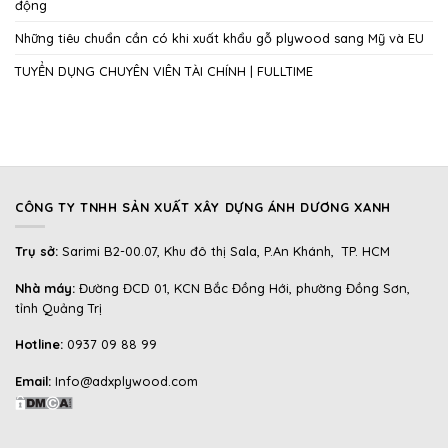
động
Những tiêu chuẩn cần có khi xuất khẩu gỗ plywood sang Mỹ và EU
TUYỂN DỤNG CHUYÊN VIÊN TÀI CHÍNH | FULLTIME
CÔNG TY TNHH SẢN XUẤT XÂY DỰNG ÁNH DƯƠNG XANH
Trụ sở:
Sarimi B2-00.07, Khu đô thị Sala, P.An Khánh, TP. HCM
Nhà máy:
Đường ĐCD 01, KCN Bắc Đồng Hới, phường Đồng Sơn,
tỉnh Quảng Trị
Hotline:
0937 09 88 99
Email:
Info@adxplywood.com