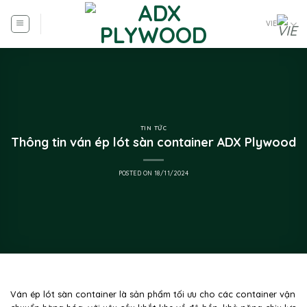
VIE
TIN TỨC
Thông tin ván ép lót sàn container ADX Plywood
POSTED ON
18/11/2024
Ván ép lót sàn container là sản phẩm tối ưu cho các container vận