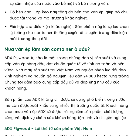
sự xâm nhập của nước vào bề mặt và bên trong ván.
Độ bền cao: Lớp keo này tăng độ bền cho ván ép, giúp nó chịu
được tải trọng và môi trường khắc nghiệt.
Phù hợp cho điều kiện khắc nghiệt: Sản phẩm này là sự lựa chọn
lý tưởng cho container thường xuyên di chuyển trong điều kiện
môi trường thay đổi.
Mua ván ép làm sàn container ở đâu?
ADX Plywood tự hào là một trong những đơn vị sản xuất và cung
cấp ván ép hàng đầu, đạt chuẩn quốc tế về tính an toàn và bền
vững. Nhà máy sản xuất tại Việt Nam với nguồn nhân lực dồi dào
kinh nghiệm và nguồn gỗ nguyên liệu gần 24.000 hecta rừng trồng.
Chúng tôi đảm bảo cung cấp đầy đủ và đáp ứng nhu cầu của
khách hàng.
Sản phẩm của ADX không chỉ được sử dụng phổ biến trong nước
mà còn được xuất khẩu sang nhiều thị trường quốc tế. Khách hàng
chọn mua ván ép ADX sẽ được trải nghiệm sản phẩm chất lượng,
cùng với dịch vụ chăm sóc khách hàng tận tình và chuyên nghiệp.
ADX Plywood – Lợi thế từ sản phẩm Việt Nam