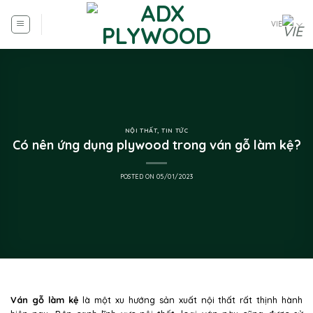
VIE
NỘI THẤT
,
TIN TỨC
Có nên ứng dụng plywood trong ván gỗ làm kệ?
POSTED ON
05/01/2023
Ván gỗ làm kệ
là một xu hướng sản xuất nội thất rất thịnh hành