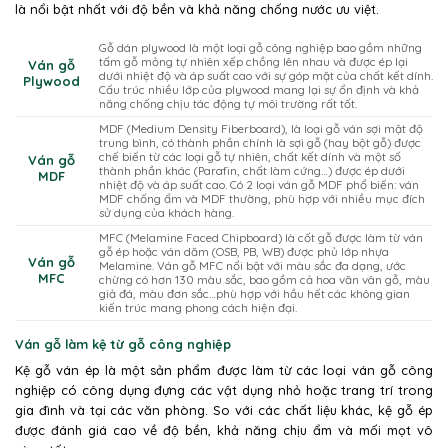
là nổi bật nhất với độ bền và khả năng chống nước ưu việt.
Gỗ dán plywood là một loại gỗ công nghiệp bao gồm những
tấm gỗ mỏng tự nhiên xếp chồng lên nhau và được ép lại
Ván gỗ
dưới nhiệt độ và áp suất cao với sự góp mặt của chất kết dính.
Plywood
Cấu trúc nhiều lớp của plywood mang lại sự ổn định và khả
năng chống chịu tác động tự môi trường rất tốt.
MDF (Medium Density Fiberboard), là loại gỗ ván sợi mật độ
trung bình, có thành phần chính là sợi gỗ (hay bột gỗ) được
chế biến từ các loại gỗ tự nhiên, chất kết dính và một số
Ván gỗ
thành phần khác (Parafin, chất làm cứng…) được ép dưới
MDF
nhiệt độ và áp suất cao. Có 2 loại ván gỗ MDF phổ biến: ván
MDF chống ẩm và MDF thường, phù hợp với nhiều mục đích
sử dụng của khách hàng.
MFC (Melamine Faced Chipboard) là cốt gỗ được làm từ ván
gỗ ép hoặc ván dăm (OSB, PB, WB) được phủ lớp nhựa
Ván gỗ
Melamine. Ván gỗ MFC nổi bật với màu sắc đa dạng, ước
MFC
chừng có hơn 130 màu sắc, bao gồm cả hoa văn vân gỗ, màu
giả đá, màu đơn sắc…phù hợp với hầu hết các không gian
kiến trúc mang phong cách hiện đại.
Ván gỗ làm kệ từ gỗ công nghiệp
Kệ gỗ ván ép là một sản phẩm được làm từ các loại ván gỗ công
nghiệp có công dụng đựng các vật dụng nhỏ hoặc trang trí trong
gia đình và tại các văn phòng. So với các chất liệu khác, kệ gỗ ép
được đánh giá cao về độ bền, khả năng chịu ẩm và mối mọt vô