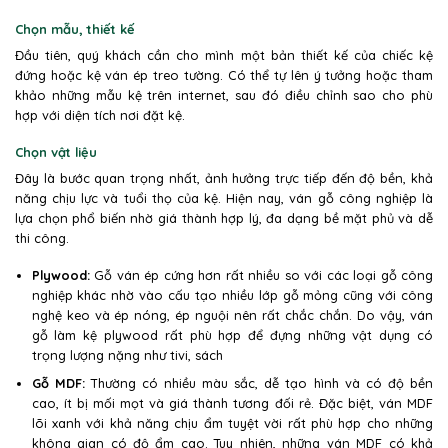
Chọn mẫu, thiết kế
Đầu tiên, quý khách cần cho mình một bản thiết kế của chiếc kệ
đứng hoặc kệ ván ép treo tường. Có thể tự lên ý tưởng hoặc tham
khảo những mẫu kệ trên internet, sau đó điều chỉnh sao cho phù
hợp với diện tích nơi đặt kệ.
Chọn vật liệu
Đây là bước quan trọng nhất, ảnh hưởng trực tiếp đến độ bền, khả
năng chịu lực và tuổi thọ của kệ. Hiện nay, ván gỗ công nghiệp là
lựa chọn phổ biến nhờ giá thành hợp lý, đa dạng bề mặt phủ và dễ
thi công.
Plywood:
Gỗ ván ép cứng hơn rất nhiều so với các loại gỗ công
nghiệp khác nhờ vào cấu tạo nhiều lớp gỗ mỏng cũng với công
nghệ keo và ép nóng, ép nguội nên rất chắc chắn. Do vậy, ván
gỗ làm kệ plywood rất phù hợp để đựng những vật dụng có
trọng lượng nặng như tivi, sách
Gỗ MDF:
Thường có nhiều màu sắc, dễ tạo hình và có độ bền
cao, ít bị mối mọt và giá thành tương đối rẻ. Đặc biệt, ván MDF
lõi xanh với khả năng chịu ẩm tuyệt vời rất phù hợp cho những
không gian có độ ẩm cao. Tuy nhiên, những ván MDF có khả