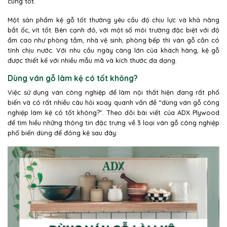
cùng tốt.
Một sản phẩm kệ gỗ tốt thường yêu cầu độ chịu lực và khả năng
bắt ốc, vít tốt. Bên cạnh đó, với một số môi trường đặc biệt với độ
ẩm cao như phòng tắm, nhà vệ sinh, phòng bếp thì ván gỗ cần có
tính chịu nước. Với nhu cầu ngày càng lớn của khách hàng, kệ gỗ
được thiết kế với nhiều mẫu mã và kích thước đa dạng.
Dùng ván gỗ làm kệ có tốt không?
Việc sử dụng ván công nghiệp để làm nội thất hiện đang rất phổ
biến và có rất nhiều câu hỏi xoay quanh vấn đề “dùng ván gỗ công
nghiệp làm kệ có tốt không?”. Theo dõi bài viết của ADX Plywood
để tìm hiểu những thông tin đặc trưng về 3 loại ván gỗ công nghiệp
phổ biến dùng để đóng kệ sau đây: