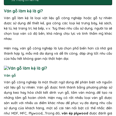
Thông tin liên hệ:
Ván gỗ làm kệ là gì?
Ván gỗ làm kệ là loại vật liệu gỗ công nghiệp hoặc gỗ tự nhiên
được sử dụng để thiết kế, gia công các loại kệ trưng bày, kệ sách,
kệ tủ, kệ trang trí, kệ bếp, v.v. Tuỳ theo nhu cầu sử dụng, người ta sẽ
chọn loại ván có độ bền, khả năng chịu lực và tính thẩm mỹ khác
nhau.
Hiện nay, ván gỗ công nghiệp là lựa chọn phổ biến hơn cả nhờ giá
thành hợp lý, mẫu mã đa dạng và dễ thi công, đáp ứng tốt nhu cầu
của hầu hết không gian nội thất hiện đại.
Ván gỗ
Ván gỗ công nghiệp là một thuật ngữ dùng để phân biệt với nguồn
vật liệu gỗ tự nhiên. Ván gỗ được hình thành bằng phương pháp sử
dụng keo hay hóa chất kết dính vụn gỗ, tấm ván mỏng…để tạo ra
những tấm gỗ hoàn chỉnh. Hiện nay có rất nhiều loại ván gỗ được
sản xuất với nhiều ưu điểm khác nhau để phục vụ đa dạng nhu cầu
sử dụng của khách hàng, một số cái tên nổi bật có thể nhắc đến
như: MDF, MFC, Plywood,…Trong đó,
ván ép plywood
được đánh giá