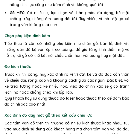
năng chịu lực cũng như bám đinh vít không quá tốt.
Gỗ MFC:
Có nhiều sự lựa chọn với bảng màu đa dạng, bề mặt
chống trầy, chống ẩm tương đối tốt. Tuy nhiên, vì mật độ gỗ có
trong ván không quá can.
Chọn phụ kiện đính kèm
Tiếp theo là cần có những phụ kiện như chân gỗ, bản lề, đinh vít,
miếng dán đỡ kệ ván ép treo tường… để gia tăng tính thẩm mỹ và
hỗ trợ kệ gỗ có thể kết nối chắc chắn hơn với tường hay mặt đất.
Đo kích thước
Trước khi thi công, hãy xác định rõ vị trí đặt kệ và đo đạc cẩn thận
về chiều dài, rộng, cao và khoảng cách giữa các ngăn. Đặc biệt, với
kệ treo tường hoặc kệ nhiều hộc, việc đo chính xác sẽ giúp tránh
lệch, hở hoặc chồng chéo khi lắp ráp.
Quý khách hãy sử dụng thước đo laser hoặc thước thép để đảm bảo
độ chính xác cao nhất.
Xác định độ dày mặt gỗ theo kết cấu chịu lực
Các tấm ván gỗ trên thị trường có nhiều kích thước khác nhau, tùy
vào mục đích sử dụng của khách hàng mà chọn tấm ván với độ dày