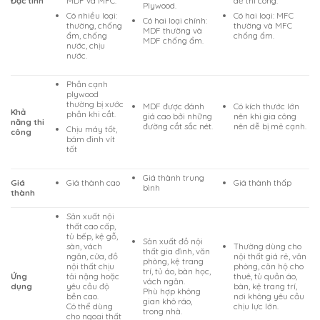
MDF và MFC.
dễ thi công.
Đặc tính
Plywood.
Có nhiều loại:
Có hai loại: MFC
Có hai loại chính:
thường, chống
thường và MFC
MDF thường và
ẩm, chống
chống ẩm.
MDF chống ẩm.
nước, chịu
nước.
Phần cạnh
plywood
thường bị xước
MDF được đánh
Có kích thước lớn
Khả
phần khi cắt.
giá cao bởi những
nên khi gia công
năng thi
đường cắt sắc nét.
nên dễ bị mẻ cạnh.
Chịu máy tốt,
công
bám đinh vít
tốt
Giá thành trung
Giá
Giá thành cao
Giá thành thấp
bình
thành
Sản xuất nội
thất cao cấp,
tủ bếp, kệ gỗ,
Sản xuất đồ nội
sàn, vách
Thường dùng cho
thất gia đình, văn
ngăn, cửa, đồ
nội thất giá rẻ, văn
phòng, kệ trang
nội thất chịu
phòng, căn hộ cho
trí, tủ áo, bàn học,
Ứng
tải nặng hoặc
thuê, tủ quần áo,
vách ngăn.
dụng
yêu cầu độ
bàn, kệ trang trí,
Phù hợp không
bền cao.
nơi không yêu cầu
gian khô ráo,
Có thể dùng
chịu lực lớn.
trong nhà.
cho ngoại thất