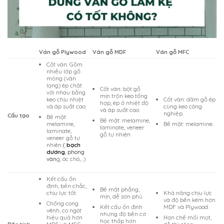
Ván gỗ Plywood
Ván gỗ MDF
Ván gỗ MFC
Cốt ván: Gồm
nhiều lớp gỗ
mỏng (ván
lạng) ép chặt
Cốt ván: bột gỗ
với nhau bằng
mịn trộn keo tổng
keo chịu nhiệt
Cốt ván: dăm gỗ ép
hợp, ép ở nhiệt độ
và áp suất cao.
cùng keo công
và áp suất cao.
nghiệp.
Cấu tạo
Bề mặt:
Bề mặt: melamine,
melamine,
Bề mặt: melamine.
laminate, veneer
laminate,
gỗ tự nhiên
veneer gỗ tự
nhiên
(
bạch
dương
, phong
vàn
g, óc chó,…)
Kết cấu ổn
định, bền chắc,
Bề mặt phẳng,
chịu lực tốt.
Khả năng chịu lực
mịn, dễ sơn phủ.
và độ bền kém hơn
Chống cong
Kết cấu ổn định
MDF và Plywood.
vênh, co ngót
nhưng độ bền cơ
hiệu quả hơn
Hạn chế mối mọt,
học thấp hơn