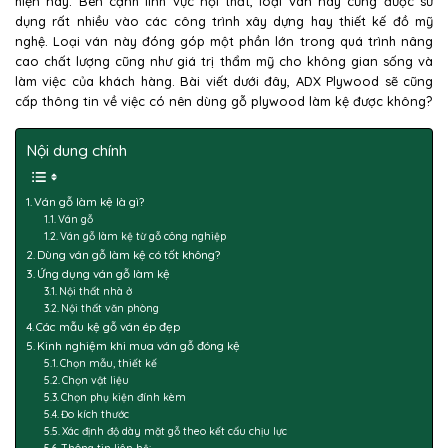
hiện nay. Bên cạnh lĩnh vực nội thất, loại ván này cũng được sử
dụng rất nhiều vào các công trình xây dựng hay thiết kế đồ mỹ
nghệ. Loại ván này đóng góp một phần lớn trong quá trình nâng
cao chất lượng cũng như giá trị thẩm mỹ cho không gian sống và
làm việc của khách hàng. Bài viết dưới đây, ADX Plywood sẽ cũng
cấp thông tin về việc có nên dùng gỗ plywood làm kệ được không?
Nội dung chính
Ván gỗ làm kệ là gì?
Ván gỗ
Ván gỗ làm kệ từ gỗ công nghiệp
Dùng ván gỗ làm kệ có tốt không?
Ứng dụng ván gỗ làm kệ
Nội thất nhà ở
Nội thất văn phòng
Các mẫu kệ gỗ ván ép đẹp
Kinh nghiệm khi mua ván gỗ đóng kệ
Chọn mẫu, thiết kế
Chọn vật liệu
Chọn phụ kiện đính kèm
Đo kích thước
Xác định độ dày mặt gỗ theo kết cấu chịu lực