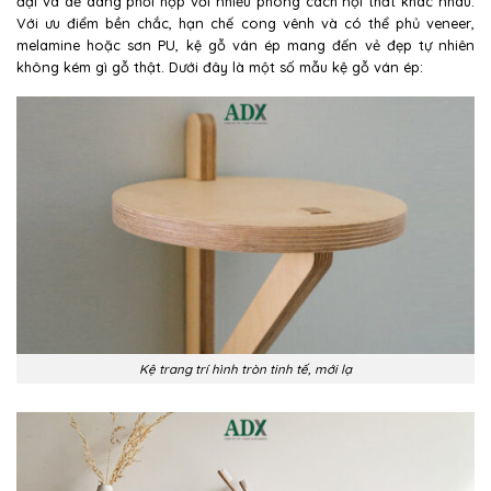
đại và dễ dàng phối hợp với nhiều phong cách nội thất khác nhau.
Với ưu điểm bền chắc, hạn chế cong vênh và có thể phủ veneer,
melamine hoặc sơn PU, kệ gỗ ván ép mang đến vẻ đẹp tự nhiên
không kém gì gỗ thật. Dưới đây là một số mẫu kệ gỗ ván ép:
Kệ trang trí hình tròn tinh tế, mới lạ