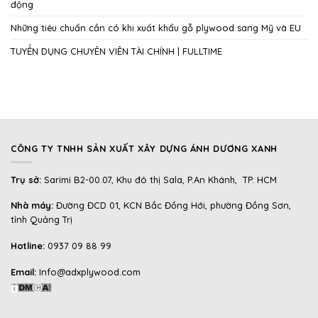
động
Những tiêu chuẩn cần có khi xuất khẩu gỗ plywood sang Mỹ và EU
TUYỂN DỤNG CHUYÊN VIÊN TÀI CHÍNH | FULLTIME
CÔNG TY TNHH SẢN XUẤT XÂY DỰNG ÁNH DƯƠNG XANH
Trụ sở:
Sarimi B2-00.07, Khu đô thị Sala, P.An Khánh, TP. HCM
Nhà máy:
Đường ĐCD 01, KCN Bắc Đồng Hới, phường Đồng Sơn,
tỉnh Quảng Trị
Hotline:
0937 09 88 99
Email:
Info@adxplywood.com