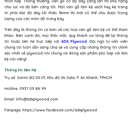
thích hợp. Thông thường, ván gỗ có độ dày càng lớn thì khả năng
chịu lực và độ bền càng tốt. Một ván gỗ làm kệ sách hay kệ trang
trí phải đạt độ dày tối thiểu 18mm thì mới có thể chịu được trọng
lượng của các món đồ trưng bày.
Trên đây là thông tin cơ bản về các loại ván gỗ làm kệ có thể tham
khảo. Bên cạnh đó, mọi thắc mắc quý khách vui lòng để lại thông
tin hoặc liên hệ trực tiếp với
ADX Plywood
.
Đội ngũ tư vấn viên
chúng tôi luôn sẵn sàng chia sẻ và cung cấp những thông tin chính
xác nhất về plywood nói chung và dòng sản phẩm phù hợp với làm
kệ nói riêng!
Thông tin liên hệ:
Trụ sở: Sarimi B2-00.07, Khu đô thị Sala, P. An Khánh, TPHCM
Hotline: 0937 09 88 99
Email:
Info@adxplywood.com
Fanpage:
https://www.facebook.com/adxplywood